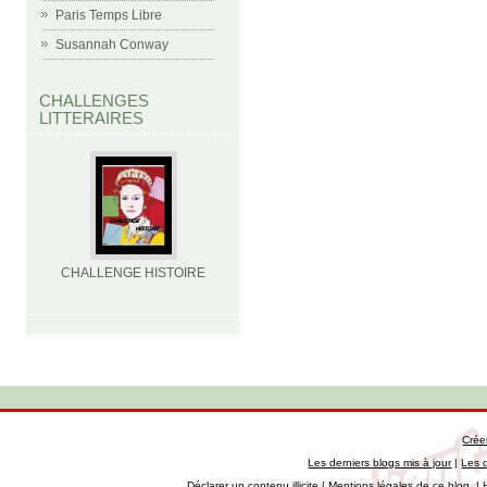
Paris Temps Libre
Susannah Conway
CHALLENGES
LITTERAIRES
CHALLENGE HISTOIRE
Crée
Les derniers blogs mis à jour
|
Les 
Déclarer un contenu illicite
|
Mentions légales de ce blog
|