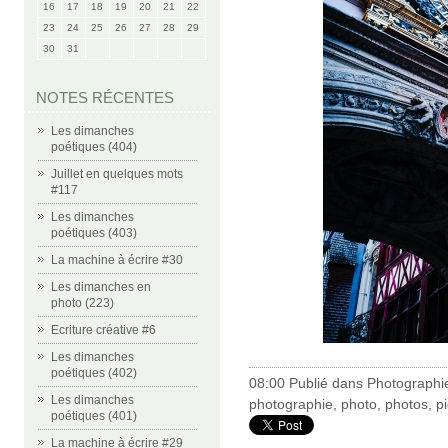
16
17
18
19
20
21
22
23
24
25
26
27
28
29
30
31
NOTES RÉCENTES
Les dimanches
poétiques (404)
Juillet en quelques mots
#117
Les dimanches
poétiques (403)
La machine à écrire #30
Les dimanches en
photo (223)
Ecriture créative #6
Les dimanches
poétiques (402)
08:00 Publié dans
Photographi
Les dimanches
photographie
,
photo
,
photos
,
p
poétiques (401)
La machine à écrire #29