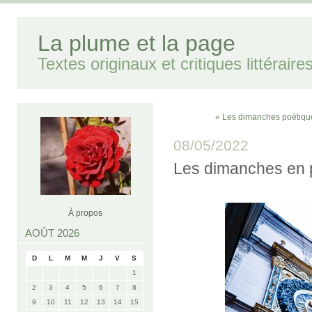
La plume et la page
Textes originaux et critiques littéraire
« Les dimanches poétiqu
08/05/2022
Les dimanches en 
À propos
AOÛT 2026
D
L
M
M
J
V
S
1
2
3
4
5
6
7
8
9
10
11
12
13
14
15