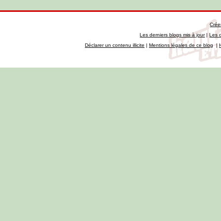
Crée
Les derniers blogs mis à jour
|
Les 
Déclarer un contenu illicite
|
Mentions légales de ce blog
|