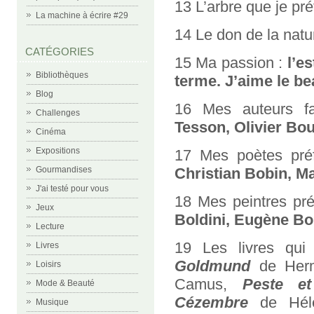
13 L’arbre que je pré
La machine à écrire #29
14 Le don de la natu
CATÉGORIES
15 Ma passion :
l’e
Bibliothèques
terme. J’aime le be
Blog
16 Mes auteurs f
Challenges
Tesson, Olivier Bo
Cinéma
Expositions
17 Mes poètes pré
Gourmandises
Christian Bobin, M
J'ai testé pour vous
18 Mes peintres pré
Jeux
Boldini, Eugène Bo
Lecture
19 Les livres qu
Livres
Goldmund
de Her
Loisirs
Camus,
Peste et
Mode & Beauté
Cézembre
de Hél
Musique