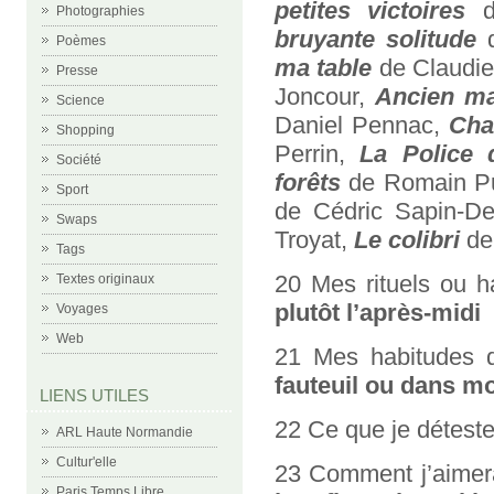
petites victoires
d
Photographies
bruyante solitude
d
Poèmes
ma table
de Claudie
Presse
Joncour,
Ancien ma
Science
Daniel Pennac,
Cha
Shopping
Perrin,
La Police 
Société
forêts
de Romain Pu
Sport
de Cédric Sapin-De
Swaps
Troyat,
Le colibri
de
Tags
20 Mes rituels ou h
Textes originaux
plutôt l’après-midi
Voyages
Web
21 Mes habitudes d
fauteuil ou dans mo
LIENS UTILES
22 Ce que je déteste
ARL Haute Normandie
Cultur'elle
23 Comment j’aimera
Paris Temps Libre