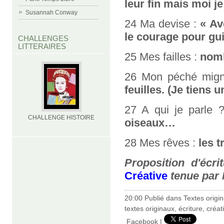
leur fin mais moi j
Susannah Conway
24 Ma devise :
« Av
le courage pour gu
CHALLENGES
LITTERAIRES
25 Mes failles :
nom
26 Mon péché mig
feuilles. (Je tiens
27 A qui je parle 
CHALLENGE HISTOIRE
oiseaux…
28 Mes rêves :
les 
Proposition d'écri
Créative
tenue par
20:00 Publié dans
Textes origi
textes originaux
,
écriture
,
créat
Facebook
|