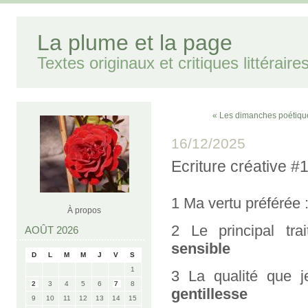
La plume et la page
Textes originaux et critiques littéraire
« Les dimanches poétiqu
16/12/2025
Ecriture créative #
1 Ma vertu préférée 
À propos
2 Le principal tr
AOÛT 2026
sensible
D
L
M
M
J
V
S
1
3 La qualité que j
2
3
4
5
6
7
8
gentillesse
9
10
11
12
13
14
15