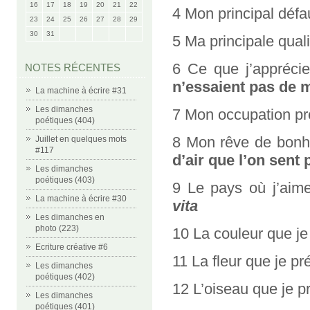
16
17
18
19
20
21
22
4 Mon principal défa
23
24
25
26
27
28
29
30
31
5 Ma principale quali
6 Ce que j’appréci
NOTES RÉCENTES
n’essaient pas de 
La machine à écrire #31
Les dimanches
7 Mon occupation pr
poétiques (404)
8 Mon rêve de bonh
Juillet en quelques mots
#117
d’air que l’on sent
Les dimanches
poétiques (403)
9 Le pays où j’aime
La machine à écrire #30
vita
Les dimanches en
photo (223)
10 La couleur que je
Ecriture créative #6
11 La fleur que je pr
Les dimanches
poétiques (402)
12 L’oiseau que je p
Les dimanches
poétiques (401)