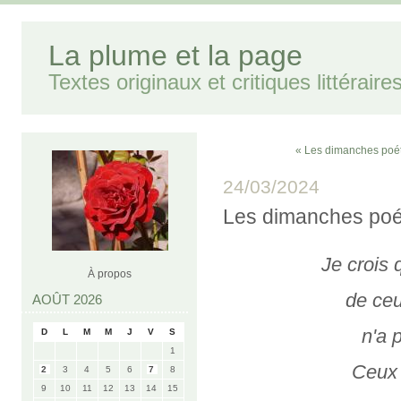
La plume et la page
Textes originaux et critiques littéraire
« Les dimanches poét
24/03/2024
Les dimanches poé
Je crois
À propos
de ceu
AOÛT 2026
n'a 
D
L
M
M
J
V
S
1
Ceux 
2
3
4
5
6
7
8
9
10
11
12
13
14
15