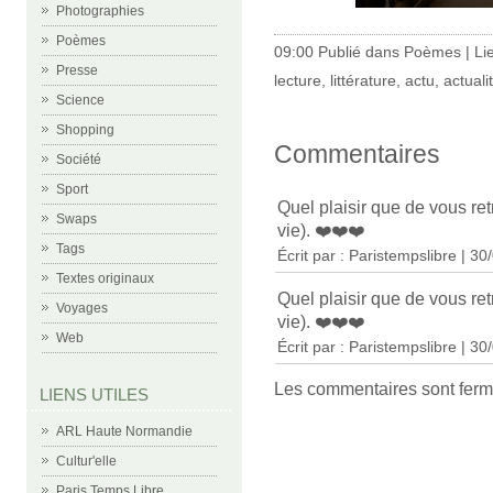
Photographies
Poèmes
09:00 Publié dans
Poèmes
|
Li
Presse
lecture
,
littérature
,
actu
,
actuali
Science
Shopping
Commentaires
Société
Sport
Quel plaisir que de vous ret
Swaps
vie). ❤️❤️❤️
Tags
Écrit par : Paristempslibre | 3
Textes originaux
Quel plaisir que de vous ret
Voyages
vie). ❤️❤️❤️
Web
Écrit par : Paristempslibre | 3
Les commentaires sont ferm
LIENS UTILES
ARL Haute Normandie
Cultur'elle
Paris Temps Libre