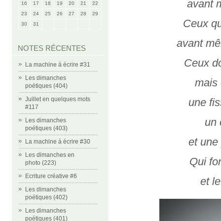
avant 
16
17
18
19
20
21
22
23
24
25
26
27
28
29
Ceux qu
30
31
avant mê
NOTES RÉCENTES
Ceux do
La machine à écrire #31
Les dimanches
mais 
poétiques (404)
Juillet en quelques mots
une fi
#117
un 
Les dimanches
poétiques (403)
et une
La machine à écrire #30
Les dimanches en
Qui fo
photo (223)
Ecriture créative #6
et l
Les dimanches
poétiques (402)
Les dimanches
poétiques (401)