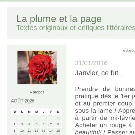
La plume et la page
Textes originaux et critiques littéraire
« Joye
31/01/2016
Janvier, ce fut...
Prendre de bonnes
À propos
pratique dès le 1er j
AOÛT 2026
et au premier coup 
sous la lame / Appre
D
L
M
M
J
V
S
à partir de mi-févr
1
Acheter un rouge à 
2
3
4
5
6
7
8
beautiful!
/ Passer a
9
10
11
12
13
14
15