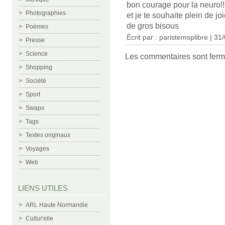
bon courage pour la neuro!!!
Photographies
et je te souhaite plein de joie
de gros bisous
Poèmes
Écrit par :
paristemsplibre
| 31
Presse
Science
Les commentaires sont ferm
Shopping
Société
Sport
Swaps
Tags
Textes originaux
Voyages
Web
LIENS UTILES
ARL Haute Normandie
Cultur'elle