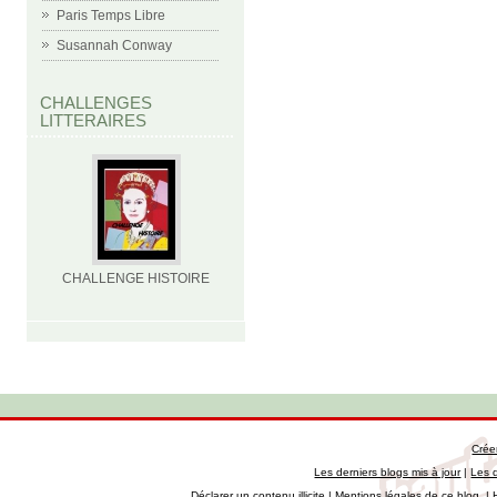
Paris Temps Libre
Susannah Conway
CHALLENGES
LITTERAIRES
CHALLENGE HISTOIRE
Crée
Les derniers blogs mis à jour
|
Les 
Déclarer un contenu illicite
|
Mentions légales de ce blog
|