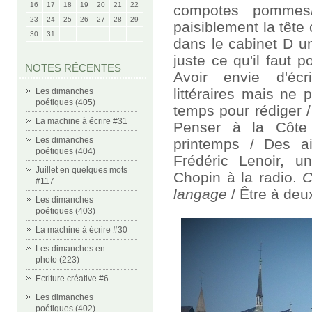
16
17
18
19
20
21
22
compotes pommes/
23
24
25
26
27
28
29
paisiblement la tête 
30
31
dans le cabinet D un
juste ce qu'il faut 
NOTES RÉCENTES
Avoir envie d'écr
littéraires mais ne
Les dimanches
poétiques (405)
temps pour rédiger 
La machine à écrire #31
Penser à la Côte 
Les dimanches
printemps / Des ai
poétiques (404)
Frédéric Lenoir, u
Juillet en quelques mots
Chopin à la radio.
C
#117
langage
/ Être à deu
Les dimanches
poétiques (403)
La machine à écrire #30
Les dimanches en
photo (223)
Ecriture créative #6
Les dimanches
poétiques (402)