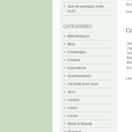
09:0
Juin en quelques mots
#116
hum
CATÉGORIES
C
Bibliothèques
Joli
Blog
J'a
Challenges
l'a
Mai
Cinéma
Bis
Écr
Expositions
Gourmandises
Les
J'ai testé pour vous
Jeux
Lecture
Livres
Loisirs
Mode & Beauté
Musique