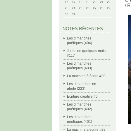
Cr
16
17
18
19
20
21
22
/ R
23
24
25
26
27
28
29
30
31
NOTES RÉCENTES
Les dimanches
poétiques (404)
Juillet en quelques mots
#117
Les dimanches
poétiques (403)
La machine à écrire #30
Les dimanches en
photo (223)
Ecriture créative #6
Les dimanches
poétiques (402)
Les dimanches
poétiques (401)
La machine à écrire #29