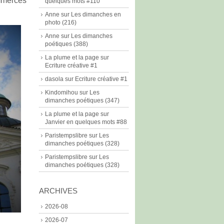
ommerces
quelques mots #110
Anne
sur
Les dimanches en
photo (216)
Anne
sur
Les dimanches
poétiques (388)
La plume et la page
sur
Ecriture créative #1
dasola
sur
Ecriture créative #1
Kindomihou
sur
Les
dimanches poétiques (347)
La plume et la page
sur
Janvier en quelques mots #88
Paristempslibre
sur
Les
dimanches poétiques (328)
Paristempslibre
sur
Les
dimanches poétiques (328)
ARCHIVES
2026-08
2026-07