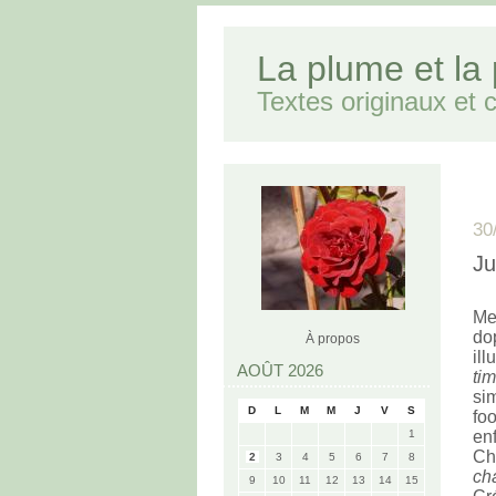
La plume et la
Textes originaux et cr
30
Ju
Me
do
À propos
il
AOÛT 2026
ti
si
D
L
M
M
J
V
S
fo
1
enf
Ch
2
3
4
5
6
7
8
ch
9
10
11
12
13
14
15