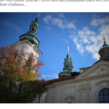
éer mon
Bullet Journal
/ La fin des sacs plastiques dans les c
êver d'ailleurs...