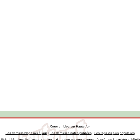
Créer un blog
sur
Hautetfort
Les derniers blogs mis à jour
|
Les dernières notes publiées
|
Les tags les plus populaires
llicite
|
Mentions légales de ce blog
|
Hautetfort
est une marque déposée de la société talkSpiri