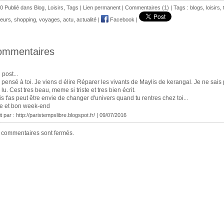
0 Publié dans
Blog
,
Loisirs
,
Tags
|
Lien permanent
|
Commentaires (1)
| Tags :
blogs
,
loisirs
,
eurs
,
shopping
,
voyages
,
actu
,
actualité
|
Facebook
|
ommentaires
 post...
i pensé à toi. Je viens d élire Réparer les vivants de Maylis de kerangal. Je ne sais p
s lu. Cest tres beau, meme si triste et tres bien écrit.
s t'as peut être envie de changer d'univers quand tu rentres chez toi...
e et bon week-end
it par :
http://paristempslibre.blogspot.fr/
| 09/07/2016
 commentaires sont fermés.