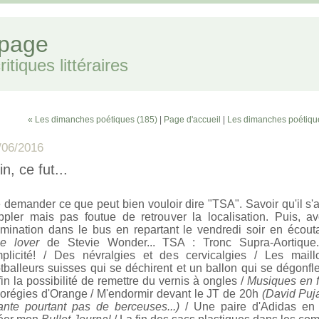
 page
itiques littéraires
« Les dimanches poétiques (185)
|
Page d'accueil
|
Les dimanches poétiqu
/06/2016
in, ce fut...
 demander ce que peut bien vouloir dire "TSA". Savoir qu'il s'a
ppler mais pas foutue de retrouver la localisation. Puis, a
lumination dans le bus en repartant le vendredi soir en écou
me lover
de Stevie Wonder... TSA : Tronc Supra-Aortique
mplicité! / Des névralgies et des cervicalgies / Les maill
otballeurs suisses qui se déchirent et un ballon qui se dégonfle
in la possibilité de remettre du vernis à ongles /
Musiques en f
orégies d'Orange / M'endormir devant le JT de 20h
(David Puj
ante pourtant pas de berceuses...)
/ Une paire d'Adidas en 