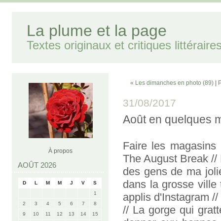
La plume et la page
Textes originaux et critiques littéraire
« Les dimanches en photo (89)
|
P
31/08/2017
Août en quelques 
Faire les magasins e
À propos
The August Break // D
AOÛT 2026
des gens de ma jol
dans la grosse ville
D
L
M
M
J
V
S
1
applis d'Instagram 
2
3
4
5
6
7
8
// La gorge qui grat
9
10
11
12
13
14
15