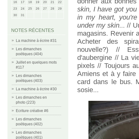
donner aux bonnes
16
17
18
19
20
21
22
skin, I have got you
23
24
25
26
27
28
29
30
31
in my heart, you're
under my skin...
// U
NOTES RÉCENTES
magasins. Revenir av
Acheter des spira
La machine à écrire #31
nouvelle?) // Es
Les dimanches
poétiques (404)
d'aubergine // La v
Juillet en quelques mots
pixels // Toujours 
#117
Amiens et à y faire 
Les dimanches
card dans le bus. M
poétiques (403)
sosie...
La machine à écrire #30
Les dimanches en
photo (223)
Ecriture créative #6
Les dimanches
poétiques (402)
Les dimanches
poétiques (401)