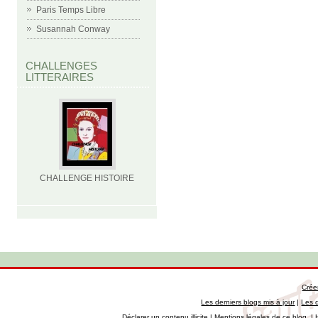
Paris Temps Libre
Susannah Conway
CHALLENGES
LITTERAIRES
CHALLENGE HISTOIRE
Crée
Les derniers blogs mis à jour
|
Les 
Déclarer un contenu illicite
|
Mentions légales de ce blog
|