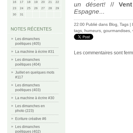
16
17
18
19
20
21
22
un désert!
//
Ven
23
24
25
26
27
28
29
Espagne
...
30
31
22:00 Publié dans
Blog
,
Tags
|
NOTES RÉCENTES
tags
,
humeurs
,
gourmandises
,
Les dimanches
poétiques (405)
La machine à écrire #31
Les commentaires sont ferm
Les dimanches
poétiques (404)
Juillet en quelques mots
#117
Les dimanches
poétiques (403)
La machine à écrire #30
Les dimanches en
photo (223)
Ecriture créative #6
Les dimanches
poétiques (402)