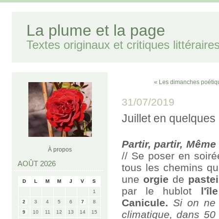
La plume et la page
Textes originaux et critiques littéraire
« Les dimanches poétiq
31/07/2019
Juillet en quelques
Partir, partir, Même
À propos
// Se poser en soiré
AOÛT 2026
tous les chemins q
une
orgie
de
paste
D
L
M
M
J
V
S
par le hublot
l'î
1
Canicule.
Si on ne 
2
3
4
5
6
7
8
climatique, dans 50
9
10
11
12
13
14
15