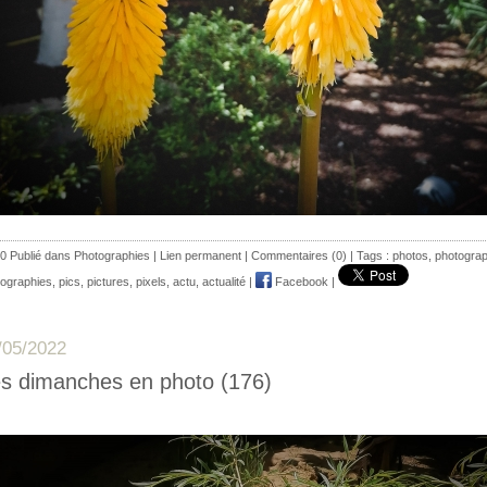
0 Publié dans
Photographies
|
Lien permanent
|
Commentaires (0)
| Tags :
photos
,
photograp
tographies
,
pics
,
pictures
,
pixels
,
actu
,
actualité
|
Facebook
|
/05/2022
s dimanches en photo (176)