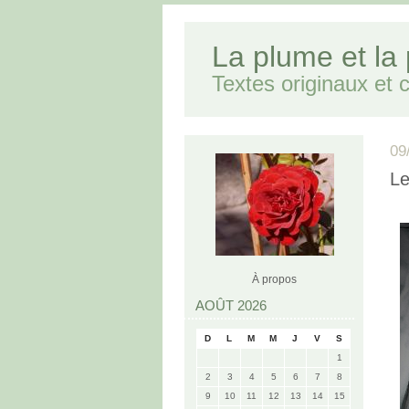
La plume et la
Textes originaux et cr
09
Le
À propos
AOÛT 2026
D
L
M
M
J
V
S
1
2
3
4
5
6
7
8
9
10
11
12
13
14
15