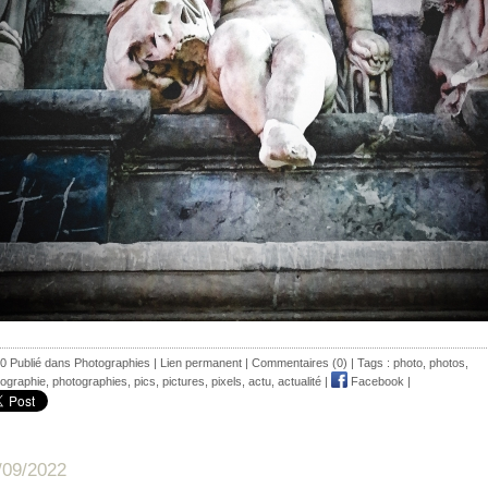
0 Publié dans
Photographies
|
Lien permanent
|
Commentaires (0)
| Tags :
photo
,
photos
,
ographie
,
photographies
,
pics
,
pictures
,
pixels
,
actu
,
actualité
|
Facebook
|
/09/2022