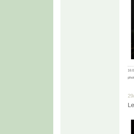
16:0
pho
29
Le