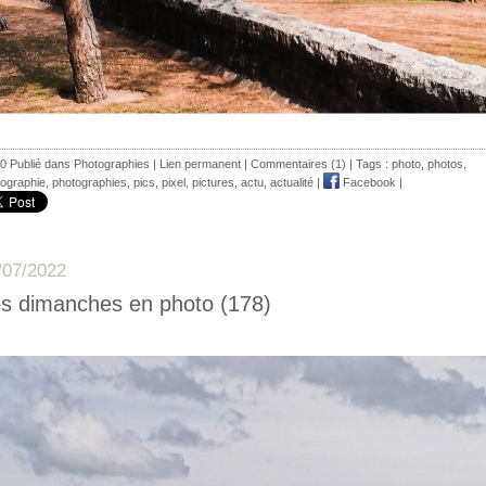
0 Publié dans
Photographies
|
Lien permanent
|
Commentaires (1)
| Tags :
photo
,
photos
,
ographie
,
photographies
,
pics
,
pixel
,
pictures
,
actu
,
actualité
|
Facebook
|
/07/2022
s dimanches en photo (178)