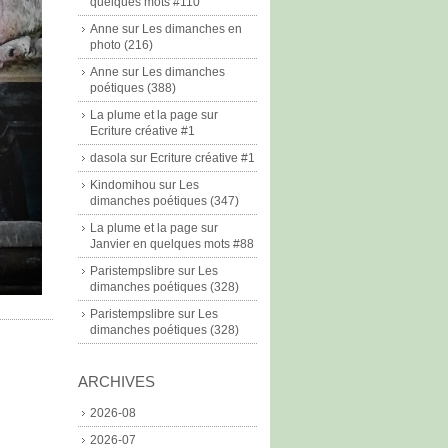
quelques mots #110
Anne
sur
Les dimanches en
photo (216)
Anne
sur
Les dimanches
poétiques (388)
La plume et la page
sur
Ecriture créative #1
dasola
sur
Ecriture créative #1
Kindomihou
sur
Les
dimanches poétiques (347)
La plume et la page
sur
Janvier en quelques mots #88
Paristempslibre
sur
Les
dimanches poétiques (328)
Paristempslibre
sur
Les
dimanches poétiques (328)
ARCHIVES
2026-08
2026-07