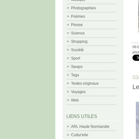
Photographies
Poèmes
Presse
Science
Shopping
08:0
Société
phot
Sport
Swaps
Tags
03
Textes originaux
Le
Voyages
Web
LIENS UTILES
ARL Haute Normandie
Cultur'elle