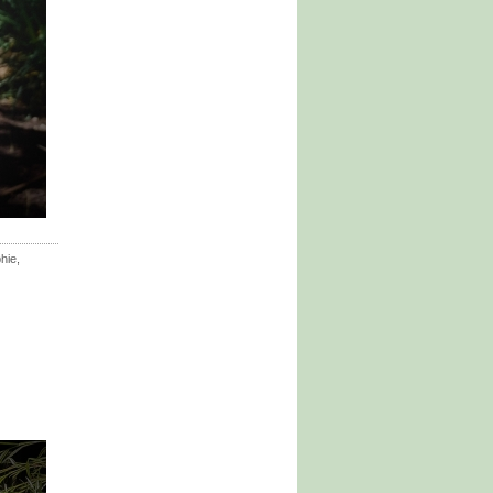
hie
,