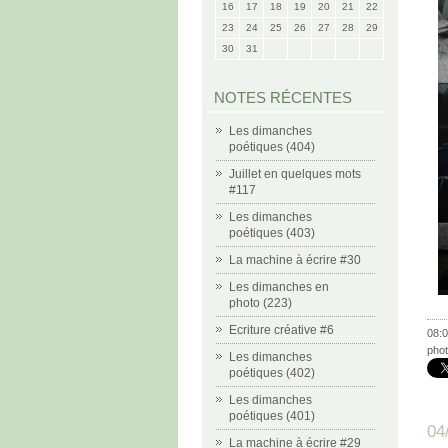
16
17
18
19
20
21
22
23
24
25
26
27
28
29
30
31
NOTES RÉCENTES
Les dimanches
poétiques (404)
Juillet en quelques mots
#117
Les dimanches
poétiques (403)
La machine à écrire #30
Les dimanches en
photo (223)
Ecriture créative #6
08:0
phot
Les dimanches
poétiques (402)
Les dimanches
poétiques (401)
04
La machine à écrire #29