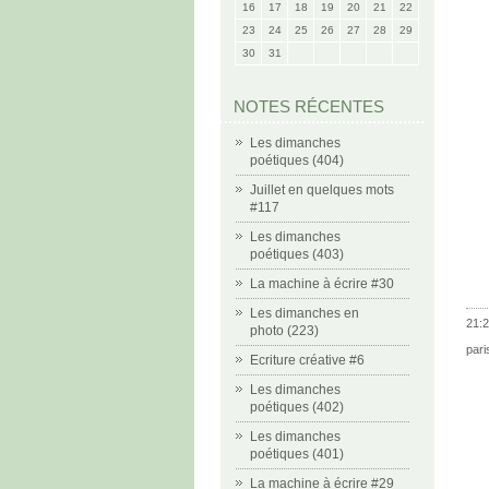
16
17
18
19
20
21
22
23
24
25
26
27
28
29
30
31
NOTES RÉCENTES
Les dimanches
poétiques (404)
Juillet en quelques mots
#117
Les dimanches
poétiques (403)
La machine à écrire #30
Les dimanches en
21:2
photo (223)
pari
Ecriture créative #6
Les dimanches
poétiques (402)
Les dimanches
poétiques (401)
La machine à écrire #29