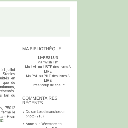
MA BIBLIOTHÈQUE
LIVRES LUS
Ma "Wish list"
Ma LAL ou LISTE des livres A
1 juillet
LIRE
e Stanley
Ma PAL ou PILE des livres A
uittés en
LIRE
si que de
Titres "coup de coeur"
ondances,
résentés.
s fan du
COMMENTAIRES
RÉCENTS
y, 75012
Do
sur
Les dimanches en
; fermé le
ai - Plein
photo (216)
ICI
.
Anne
sur
Décembre en