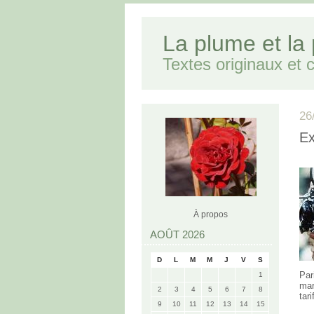
La plume et la
Textes originaux et cr
26
Ex
À propos
AOÛT 2026
D
L
M
M
J
V
S
Par
1
mar
2
3
4
5
6
7
8
tar
9
10
11
12
13
14
15