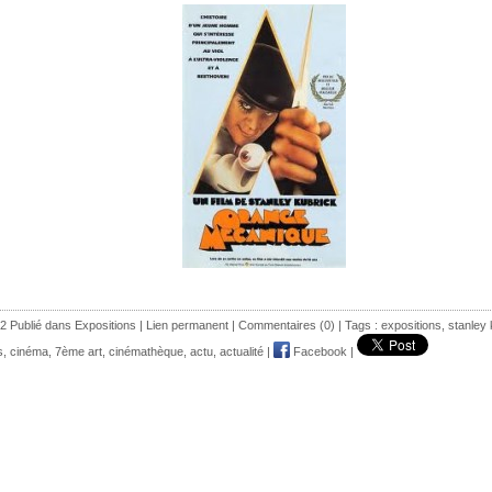
2 Publié dans
Expositions
|
Lien permanent
|
Commentaires (0)
| Tags :
expositions
,
stanley 
s
,
cinéma
,
7ème art
,
cinémathèque
,
actu
,
actualité
|
Facebook
|