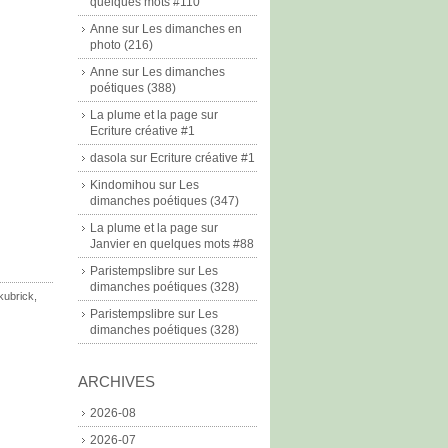
quelques mots #110
Anne
sur
Les dimanches en
photo (216)
Anne
sur
Les dimanches
poétiques (388)
La plume et la page
sur
Ecriture créative #1
dasola
sur
Ecriture créative #1
Kindomihou
sur
Les
dimanches poétiques (347)
La plume et la page
sur
Janvier en quelques mots #88
Paristempslibre
sur
Les
dimanches poétiques (328)
kubrick
,
Paristempslibre
sur
Les
dimanches poétiques (328)
ARCHIVES
2026-08
2026-07