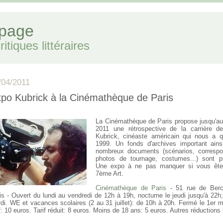
 page
itiques littéraires
/04/2011
po Kubrick à la Cinémathèque de Paris
La Cinémathèque de Paris propose jusqu'au 3
2011 une rétrospective de la carrière d
Kubrick, cinéaste américain qui nous a q
1999. Un fonds d'archives important ain
nombreux documents (scénarios, corresp
photos de tournage, costumes...) sont p
Une expo à ne pas manquer si vous ête
7ème Art.
Cinémathèque de Paris
- 51 rue de Berc
is - Ouvert du lundi au vendredi de 12h à 19h, nocturne le jeudi jusqu'à 22h
di. WE et vacances scolaires (2 au 31 juillet): de 10h à 20h. Fermé le 1er m
if: 10 euros. Tarif réduit: 8 euros. Moins de 18 ans: 5 euros. Autres réductions