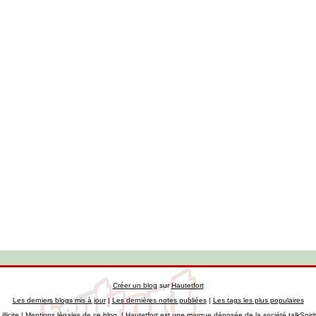
Créer un blog
sur
Hautetfort
Les derniers blogs mis à jour
|
Les dernières notes publiées
|
Les tags les plus populaires
llicite
|
Mentions légales de ce blog
|
Hautetfort
est une marque déposée de la société talkSpiri