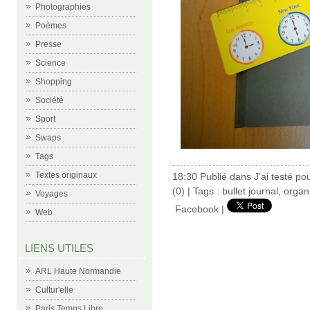
Photographies
Poèmes
Presse
Science
Shopping
Société
Sport
Swaps
Tags
Textes originaux
18:30 Publié dans
J'ai testé po
(0)
| Tags :
bullet journal
,
organ
Voyages
Facebook
|
Web
LIENS UTILES
ARL Haute Normandie
Cultur'elle
Paris Temps Libre