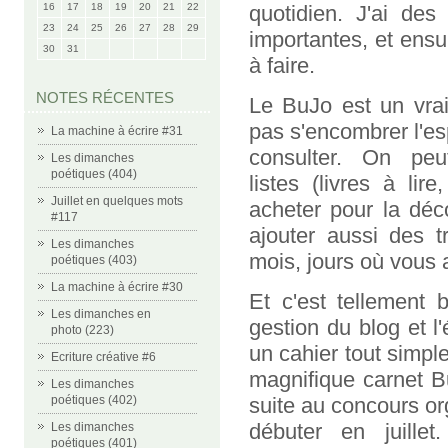
16
17
18
19
20
21
22
quotidien. J'ai de
23
24
25
26
27
28
29
importantes, et ensui
30
31
à faire.
NOTES RÉCENTES
Le BuJo est un vrai
pas s'encombrer l'espr
La machine à écrire #31
consulter. On peu
Les dimanches
poétiques (404)
listes (livres à li
Juillet en quelques mots
acheter pour la déco
#117
ajouter aussi des t
Les dimanches
mois, jours où vous 
poétiques (403)
La machine à écrire #30
Et c'est tellement 
Les dimanches en
gestion du blog et l'é
photo (223)
un cahier tout simpl
Ecriture créative #6
magnifique carnet B
Les dimanches
poétiques (402)
suite au concours o
débuter en juille
Les dimanches
poétiques (401)