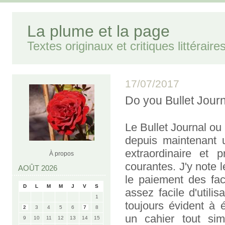
La plume et la page
Textes originaux et critiques littéraire
17/07/2017
Do you Bullet Jour
Le Bullet Journal ou
depuis maintenant 
extraordinaire et p
À propos
courantes. J'y note 
AOÛT 2026
le paiement des fact
D
L
M
M
J
V
S
assez facile d'utili
1
toujours évident à é
2
3
4
5
6
7
8
un cahier tout sim
9
10
11
12
13
14
15