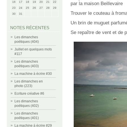
16
17
18
19
20
21
22
par la maison Beillevaire
23
24
25
26
27
28
29
Trouver le couteau à froma
30
31
Un brin de muguet parfum
NOTES RÉCENTES
Se repaître de vent et de
Les dimanches
poétiques (404)
Juillet en quelques mots
#117
Les dimanches
poétiques (403)
La machine à écrire #30
Les dimanches en
photo (223)
Ecriture créative #6
Les dimanches
poétiques (402)
Les dimanches
poétiques (401)
La machine à écrire #29