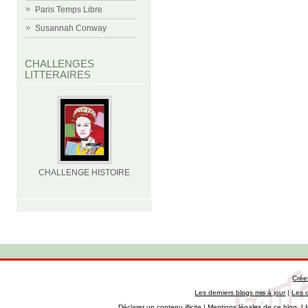
Paris Temps Libre
Susannah Conway
CHALLENGES
LITTERAIRES
CHALLENGE HISTOIRE
Crée
Les derniers blogs mis à jour
|
Les 
Déclarer un contenu illicite
|
Mentions légales de ce blog
|