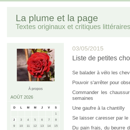
La plume et la page
Textes originaux et critiques littéraire
03/05/2015
Liste de petites ch
Se balader à vélo les che
Pouvoir s'arrêter pour obs
À propos
Commander les chaussu
AOÛT 2026
semaines
Une gaufre à la chantilly
D
L
M
M
J
V
S
1
Se laisser caresser par le 
2
3
4
5
6
7
8
9
10
11
12
13
14
15
Du pain frais, du beurre 