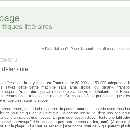
 page
itiques littéraires
« Parla italiano?
|
Page d'accueil
|
Les dimanches en ph
/09/2012
 déferlante...
 chiffres sont là. Il y aurait en France entre 80 000 et 150 000 adeptes de l
s savez cette petite machine sans âme, froide, qui paraît-il transpo
liothèque... Autant dire que cela ressemble à une vraie déferlante.
Les Kobo 
dle commencent à inonder le marché. On nous rabâche par ailleurs que c'es
e
et que c'est super pratique.
sonnellement, je me fiche pas mal de passer pour une ringarde avec mes bo
ier et pour ce qui est du pratique, un format poche ne tient pas beaucou
ce dans un sac qu'une liseuse. Et puis quel besoin d'avoir toute une bibliot
 quand on voyage? On ne passe pas ses journées à lire, non? (A moins de
pe sur la plage...)
La liseuse est tout juste bonne pour ceux qui partent plus