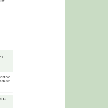
cher
les
ment bas
tion des
n. Le