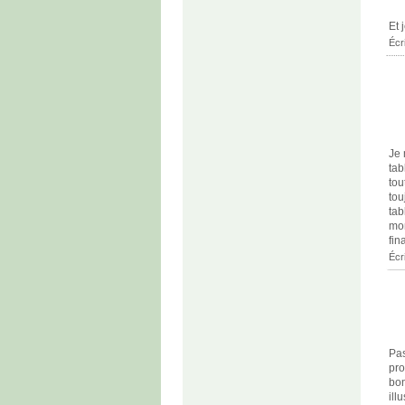
Et 
Écr
Je 
tab
tou
tou
tab
mon
fin
Écr
Pas
pro
bon
ill