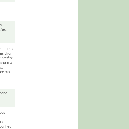
st
c'est
e entre la
ins cher
je préfère
m sur ma
ux
ore mais
 donc
 des
l
euses
 bonheur.