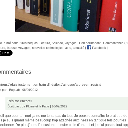
0 Publié dans
Bibliothèques
,
Lecture
,
Science
,
Voyages
|
Lien permanent
|
Commentaires (2
ture
,
liseuse
,
voyages
,
nouvelles technologies
,
actu
,
actualité
|
Facebook
|
ommentaires
jour.J'étais justement en train d'hésiter.J'ai jusqu'à présent résisté.
it par :
Eeguab
| 08/09/2012
Résiste encore!
Écrit par :
La Plume et la Page
| 10/09/2012
eil que pour toi, moi ça ne me tente pas du tout. Je peux reconnaître le pratique de
s je suis quand même beaucoup trop attachée aux livres en tant que tels pour les
ndonner. De plus j'ai eu l'occasion de tester celle d'un ami et je n'ai pas du tout ap