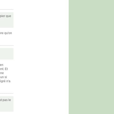
apier que
ère qu'on
ien
nt. Et
one
 un si
tégré n'a
st pas le