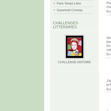
Pou
Paris Temps Libre
cha
Susannah Conway
Écr
CHALLENGES
LITTERAIRES
Sin
lis
De 
com
Écr
CHALLENGE HISTOIRE
J'a
je 
Écr