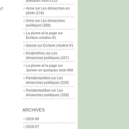
quelques mots #110
Anne
sur
Les dimanches en
e?
photo (216)
Anne
sur
Les dimanches
poétiques (388)
La plume et la page
sur
Ecriture créative #1
dasola
sur
Ecriture créative #1
Kindomihou
sur
Les
dimanches poétiques (347)
La plume et la page
sur
Janvier en quelques mots #88
Paristempslibre
sur
Les
dimanches poétiques (328)
Paristempslibre
sur
Les
dimanches poétiques (328)
ARCHIVES
2026-08
2026-07