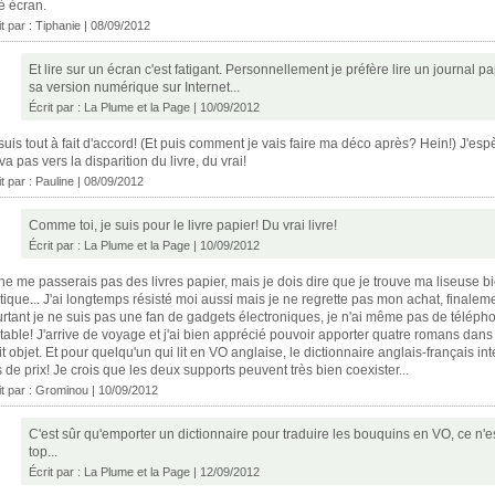
é écran.
it par :
Tiphanie
| 08/09/2012
Et lire sur un écran c'est fatigant. Personnellement je préfère lire un journal p
sa version numérique sur Internet...
Écrit par :
La Plume et la Page
| 10/09/2012
suis tout à fait d'accord! (Et puis comment je vais faire ma déco après? Hein!) J'esp
va pas vers la disparition du livre, du vrai!
it par :
Pauline
| 08/09/2012
Comme toi, je suis pour le livre papier! Du vrai livre!
Écrit par :
La Plume et la Page
| 10/09/2012
ne me passerais pas des livres papier, mais je dois dire que je trouve ma liseuse b
tique... J'ai longtemps résisté moi aussi mais je ne regrette pas mon achat, finaleme
rtant je ne suis pas une fan de gadgets électroniques, je n'ai même pas de téléph
table! J'arrive de voyage et j'ai bien apprécié pouvoir apporter quatre romans dans
it objet. Et pour quelqu'un qui lit en VO anglaise, le dictionnaire anglais-français in
 de prix! Je crois que les deux supports peuvent très bien coexister...
it par :
Grominou
| 10/09/2012
C'est sûr qu'emporter un dictionnaire pour traduire les bouquins en VO, ce n'e
top...
Écrit par :
La Plume et la Page
| 12/09/2012