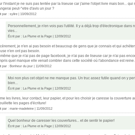
r l'instant je ne suis pas tentée par la liseuse car j'aime l'objet livre mais bon... qui s
ngerai peut-^etre d'avis un jour ?
it par :
sylire
| 10/09/2012
Personnellement, je n'en vois pas l'utilité. Il y a déjà trop d'électronique dans 
vies...
Écrit par :
La Plume et la Page
| 12/09/2012
cèrement, je n'en ai pas besoin et beaucoup de gens que je connais et qui achète
euse n'en ont pas besoin.
même que je n'ai pas de page facebook, je n'ai pas de liseuse car je n'ai pas enco
pris quel manque elle venait combler dans cette société où l'abondance est reine.
it par :
Bonheur du jour
| 11/09/2012
Moi non plus cet objet ne me manque pas. Un truc assez futile quand on y pe
bien...
Écrit par :
La Plume et la Page
| 12/09/2012
ime les livres, leur contact, leur papier, et pour les choisir je caresse la couverture 
feuillette les pages d'écriture!
it par :
marie-madeleine
| 11/09/2012
Quel bonheur de caresser les couvertures... et de sentir le papier!
Écrit par :
La Plume et la Page
| 12/09/2012