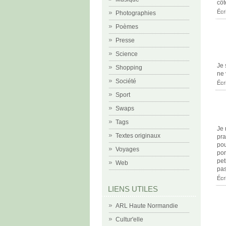
côt
Écr
Photographies
Poèmes
Presse
Science
Je 
Shopping
ne 
Société
Écr
Sport
Swaps
Tags
Je 
Textes originaux
pra
pou
Voyages
por
pet
Web
pas
Écr
LIENS UTILES
ARL Haute Normandie
Cultur'elle