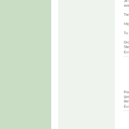
Je 
ava
Tie
htt
Tu 
Gro
Ste
Écr
Pou
(po
lib
Écr