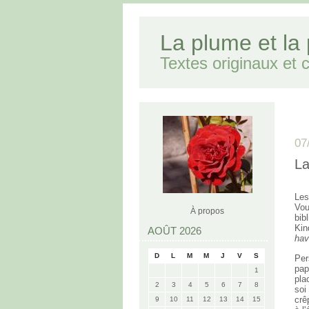
La plume et la
Textes originaux et cr
07
La
Les
Vou
À propos
bib
Kin
AOÛT 2026
hav
D
L
M
M
J
V
S
Per
pap
1
pla
2
3
4
5
6
7
8
soi
crê
9
10
11
12
13
14
15