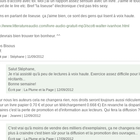
suis d'accord avec toi. Moi j'ai un rapport assez sensuel avec un livre. J'aime le tou
nt de le lire etc. Bref "la liseuse" électronique c'est pas très sexy.
ns en parlant de liseuse. ça j'aime bien, ce sont des gens qui lisent à voix haute.
p://www.litteratureaudio.com/livre-audio-gratuit-mp3/scott-walter-ivanhoe.html
devrais bien trouver ton bonheur. ^^
s Bisous
f.
it par :
Stéphane
| 11/09/2012
Salut Stéphane,
Je n'ai assisté qu'à peu de lectures à voix haute. Exercice assez difficile pour 
récitants...
Bonne semaine!
Écrit par :
La Plume et la Page
| 12/09/2012
r nous les auteurs cela ne changera rien, nos droits seront toujours aussi ridicule
ur un livre papier 0.70 € et pour un téléchargement 0.668 €) En revanche la dispari
raires c'est la perte de promotion et d'information aux lecteurs. Qui fera la diffusion ?
it par :
Jeanmi
| 12/09/2012
C'est vrai qu'à moins de vendre des milliers d'exemplaires, ça ne changera rie
plus à craindre c'est bien sûr pour la diffusion et la promotion des ouvrages...
Écrit par :
La Plume et la Page
| 17/09/2012