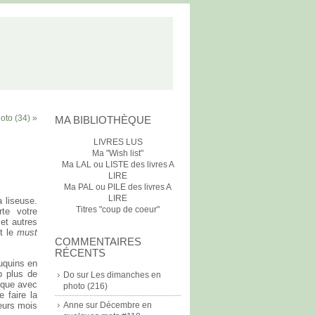
oto (34) »
MA BIBLIOTHÈQUE
LIVRES LUS
Ma "Wish list"
Ma LAL ou LISTE des livres A
LIRE
Ma PAL ou PILE des livres A
LIRE
a liseuse.
Titres "coup de coeur"
rte votre
et autres
t le
must
COMMENTAIRES
RÉCENTS
uquins en
p plus de
Do
sur
Les dimanches en
hèque avec
photo (216)
 faire la
ieurs mois
Anne
sur
Décembre en