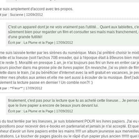
je suis amplement d'accord avec tes propos.
it par :
Suzanne
| 12/09/2012
C'est un appareil dont je ne vois vraiment pas l'utilité... Quant aux tablettes, c'e
sûrement bien pour regarder un film et consulter ses mails mais franchement, 
d'une grande futilité!
Écrit par :
La Plume et la Page
| 17/09/2012
me suis laissée tenter par les sirènes du numérique. Mais j'ai préféré choisir le mixt
lette et la liseuse (soit l'archos 70B ereader, qui à l'époque était à 89euros bien mo
t le reste !). Moralité en presque 1 an, je n'ai toujours pas fini un livre en entier car 
jours piocher dans ma grosse pile de livres papier. En revanche, j'ai vu plein de fil
lette dans le train, j'ai pu bénéficier d'internet avec la wifi gratuit en vacances, je pe
trer mes photos aux amies et elle me sert aussi à écouter de la musique. Bref j'ad
alement la lecture passe en dernier ! Un comble non?! :)
it par :
**Fleur**
| 17/09/2012
finalement, c'est pas pour la lecture que tu as acheté cette liseuse... Je pense
que le livre papier a encore de beaux jours devant lui.
Écrit par :
La Plume et la Page
| 17/09/2012
 du tout tentée par les liseuses, je suis totalement POUR les livres papiers. J'ai eu
positions pour recevoir des e-books en partenariat et jamais je n'ai accepté. Et que
heur d'avoir un livre papiers entre les mains !!!!!! un album jeunesse aux merveill
ustrations. Le toucher de pages glacés ou le râpé d'un papier plus ancien !!!!!!!! quel