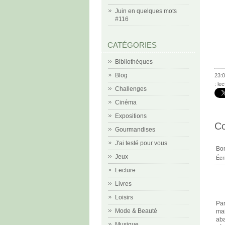
Juin en quelques mots
#116
CATÉGORIES
Bibliothèques
Blog
23:0
:
lec
Challenges
Cinéma
Expositions
C
Gourmandises
J'ai testé pour vous
Bon
Jeux
Écr
Lecture
Livres
Loisirs
Par
Mode & Beauté
mai
aba
Musique