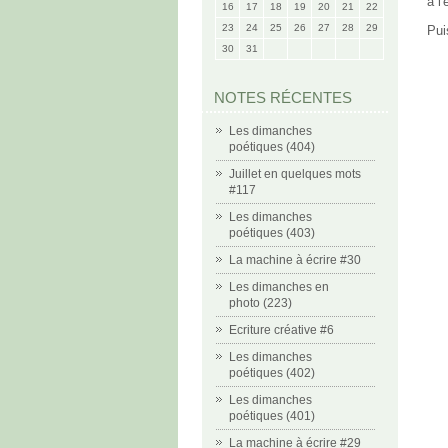
à l
16
17
18
19
20
21
22
23
24
25
26
27
28
29
Pui
30
31
NOTES RÉCENTES
Les dimanches
poétiques (404)
Juillet en quelques mots
#117
Les dimanches
poétiques (403)
La machine à écrire #30
Les dimanches en
photo (223)
Ecriture créative #6
Les dimanches
poétiques (402)
Les dimanches
poétiques (401)
La machine à écrire #29