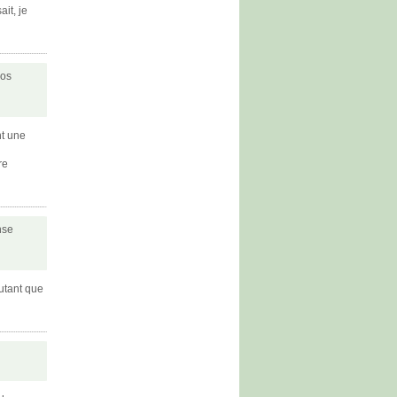
ait, je
nos
nt une
re
nse
autant que