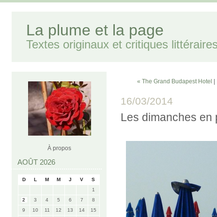
La plume et la page
Textes originaux et critiques littéraire
« The Grand Budapest Hotel
|
16/03/2014
Les dimanches en 
À propos
AOÛT 2026
D
L
M
M
J
V
S
1
2
3
4
5
6
7
8
9
10
11
12
13
14
15