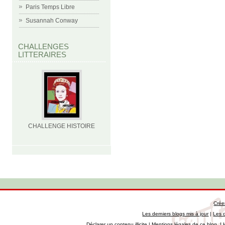
Paris Temps Libre
Susannah Conway
CHALLENGES
LITTERAIRES
CHALLENGE HISTOIRE
Crée
Les derniers blogs mis à jour
|
Les 
Déclarer un contenu illicite
|
Mentions légales de ce blog
|