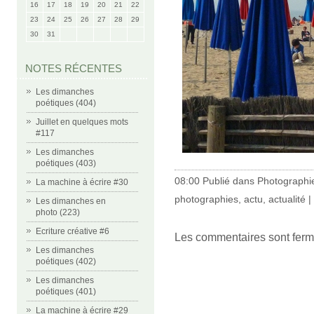
16
17
18
19
20
21
22
23
24
25
26
27
28
29
30
31
NOTES RÉCENTES
Les dimanches
poétiques (404)
Juillet en quelques mots
#117
Les dimanches
poétiques (403)
08:00 Publié dans
Photographi
La machine à écrire #30
photographies
,
actu
,
actualité
|
Les dimanches en
photo (223)
Ecriture créative #6
Les commentaires sont ferm
Les dimanches
poétiques (402)
Les dimanches
poétiques (401)
La machine à écrire #29