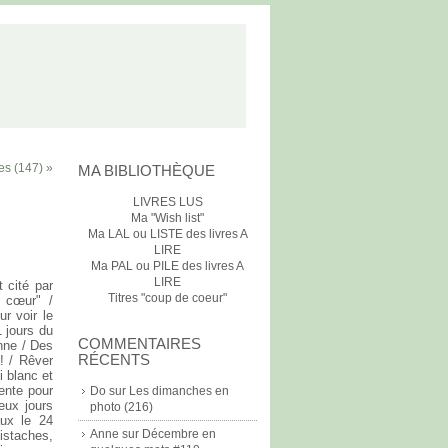
es (147) »
MA BIBLIOTHÈQUE
LIVRES LUS
Ma "Wish list"
Ma LAL ou LISTE des livres A
LIRE
Ma PAL ou PILE des livres A
LIRE
 cité par
Titres "coup de coeur"
u cœur" /
r voir le
 jours du
COMMENTAIRES
nne / Des
RÉCENTS
! / Rêver
 blanc et
tente pour
Do
sur
Les dimanches en
eux jours
photo (216)
aux le 24
Anne
sur
Décembre en
istaches,