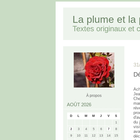
La plume et la
Textes originaux et cr
31
Dé
Ach
Jea
À propos
Che
mar
AOÛT 2026
rév
pro
D
L
M
M
J
V
S
d'a
du 
1
vis
2
3
4
5
6
7
8
ava
9
10
11
12
13
14
15
déc