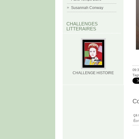
Susannah Conway
CHALLENGES
LITTERAIRES
09:3
CHALLENGE HISTOIRE
Tag
C
ça 
Écr