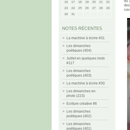
du 
16
17
18
19
20
21
22
des
23
24
25
26
27
28
29
sav
30
31
NOTES RÉCENTES
La machine à écrire #31
Les dimanches
poétiques (404)
Juillet en quelques mots
#117
Les dimanches
poétiques (403)
La machine à écrire #30
Les dimanches en
photo (223)
Ecriture créative #6
Les dimanches
poétiques (402)
Les dimanches
poétiques (401)