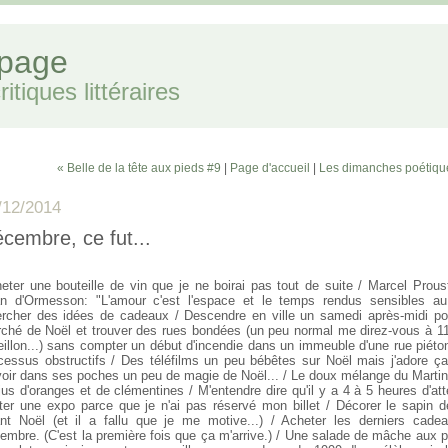
 page
itiques littéraires
« Belle de la tête aux pieds #9
|
Page d'accueil
|
Les dimanches poétiqu
/12/2014
cembre, ce fut...
eter une bouteille de vin que je ne boirai pas tout de suite / Marcel Proust
n d'Ormesson: "L'amour c'est l'espace et le temps rendus sensibles a
rcher des idées de cadeaux / Descendre en ville un samedi après-midi pou
ché de Noël et trouver des rues bondées (un peu normal me direz-vous à 11
eillon...) sans compter un début d'incendie dans un immeuble d'une rue piéto
cessus obstructifs / Des téléfilms un peu bébêtes sur Noël mais j'adore ça
voir dans ses poches un peu de magie de Noël... / Le doux mélange du Martini
jus d'oranges et de clémentines / M'entendre dire qu'il y a 4 à 5 heures d'at
iter une expo parce que je n'ai pas réservé mon billet / Décorer le sapin d
nt Noël (et il a fallu que je me motive...) / Acheter les derniers cade
embre. (C'est la première fois que ça m'arrive.) / Une salade de mâche aux p