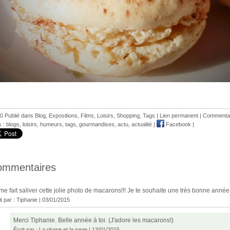
0 Publié dans
Blog
,
Expositions
,
Films
,
Loisirs
,
Shopping
,
Tags
|
Lien permanent
|
Commentai
s :
blogs
,
loisirs
,
humeurs
,
tags
,
gourmandises
,
actu
,
actualité
|
Facebook
|
ommentaires
me fait saliver cette jolie photo de macarons!!! Je te souhaite une très bonne anné
it par :
Tiphanie
| 03/01/2015
Merci Tiphanie. Belle année à toi. (J'adore les macarons!)
Écrit par :
La plume et la page
| 13/01/2015