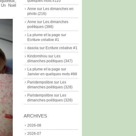
iquoreux,
quelques mots #110
. Un Noël
Anne
sur
Les dimanches en
photo (216)
Anne
sur
Les dimanches
poétiques (388)
La plume et la page
sur
Ecriture créative #1
dasola
sur
Ecriture créative #1
Kindomihou
sur
Les
dimanches poétiques (347)
La plume et la page
sur
Janvier en quelques mots #88
Paristempslibre
sur
Les
dimanches poétiques (328)
Paristempslibre
sur
Les
dimanches poétiques (328)
ARCHIVES
2026-08
2026-07