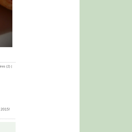
res (2)
|
e 2015!