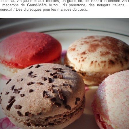
poulet au vin jaune et aux morilles, un grand cru de 1999 d'un célèbre vin l
 macarons de Grand-Mère Auzou, du panettone, des nougats italiens..
oureux! / Des diurétiques pour les malades du cœur...