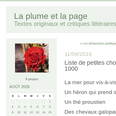
La plume et la page
Textes originaux et critiques littéraire
« Les dimanches poétiqu
11/04/2016
Liste de petites cho
1000
À propos
La mer pour vis-à-vi
AOÛT 2026
Un héron qui prend 
D
L
M
M
J
V
S
Un thé proustien
1
2
3
4
5
6
7
8
Des chevaux galopan
9
10
11
12
13
14
15