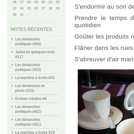
16
17
18
19
20
21
22
S'endormir au son d
23
24
25
26
27
28
29
30
31
Prendre le temps de
quotidien
NOTES RÉCENTES
Goûter les produits 
Les dimanches
poétiques (404)
Flâner dans les rues
Juillet en quelques mots
#117
S'abreuver d'air mar
Les dimanches
poétiques (403)
La machine à écrire #30
Les dimanches en
photo (223)
Ecriture créative #6
Les dimanches
poétiques (402)
Les dimanches
poétiques (401)
La machine à écrire #29