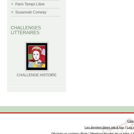
Paris Temps Libre
Susannah Conway
CHALLENGES
LITTERAIRES
CHALLENGE HISTOIRE
Crée
Les derniers blogs mis à jour
|
Les 
Déclarer un contenu illicite
|
Mentions légales de ce blog
|