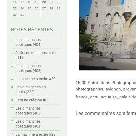
16
17
18
19
20
21
22
23
24
25
26
27
28
29
30
31
NOTES RÉCENTES
Les dimanches
poétiques (404)
Juillet en quelques mots
#117
Les dimanches
poétiques (403)
La machine à écrire #30
15:00 Publié dans
Photographi
Les dimanches en
photographies
,
avignon
,
prove
photo (223)
france
,
actu
,
actualité
,
palais d
Ecriture créative #6
Les dimanches
Les commentaires sont ferm
poétiques (402)
Les dimanches
poétiques (401)
La machine à écrire #29