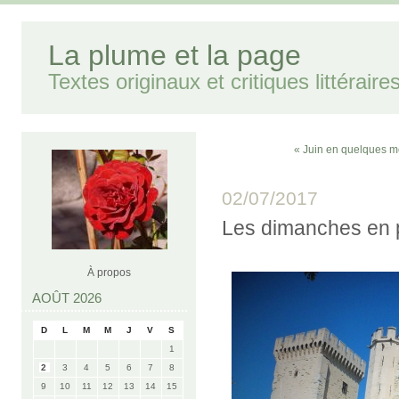
La plume et la page
Textes originaux et critiques littéraire
« Juin en quelques m
02/07/2017
Les dimanches en 
À propos
AOÛT 2026
D
L
M
M
J
V
S
1
2
3
4
5
6
7
8
9
10
11
12
13
14
15