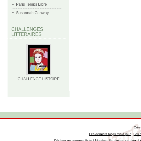
Paris Temps Libre
Susannah Conway
CHALLENGES
LITTERAIRES
CHALLENGE HISTOIRE
Crée
Les derniers blogs mis à jour
|
Les 
Déclarer un contenu illicite
|
Mentions légales de ce blog
|