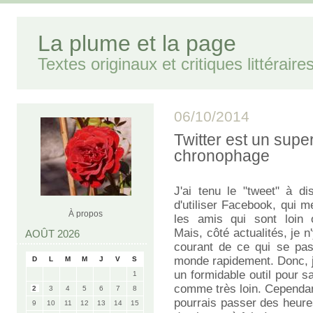
La plume et la page
Textes originaux et critiques littéraire
06/10/2014
Twitter est un super
chronophage
J'ai tenu le "tweet" à d
d'utiliser Facebook, qui 
À propos
les amis qui sont loin
Mais, côté actualités, je 
AOÛT 2026
courant de ce qui se pa
monde rapidement. Donc, je
D
L
M
M
J
V
S
un formidable outil pour s
1
comme très loin. Cependan
2
3
4
5
6
7
8
pourrais passer des heures 
9
10
11
12
13
14
15