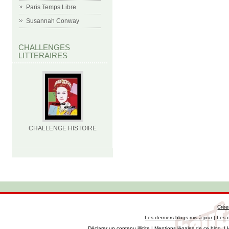
Paris Temps Libre
Susannah Conway
CHALLENGES
LITTERAIRES
CHALLENGE HISTOIRE
Crée
Les derniers blogs mis à jour
|
Les 
Déclarer un contenu illicite
|
Mentions légales de ce blog
|