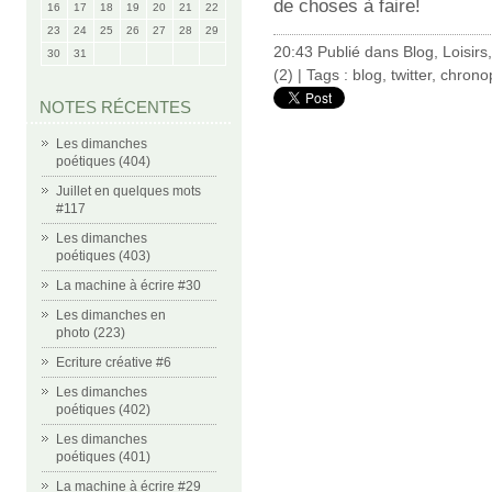
de choses à faire!
16
17
18
19
20
21
22
23
24
25
26
27
28
29
20:43 Publié dans
Blog
,
Loisirs
30
31
(2)
| Tags :
blog
,
twitter
,
chrono
NOTES RÉCENTES
Les dimanches
poétiques (404)
Juillet en quelques mots
#117
Les dimanches
poétiques (403)
La machine à écrire #30
Les dimanches en
photo (223)
Ecriture créative #6
Les dimanches
poétiques (402)
Les dimanches
poétiques (401)
La machine à écrire #29