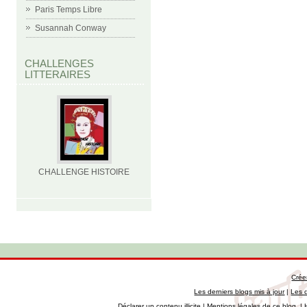
Paris Temps Libre
Susannah Conway
CHALLENGES
LITTERAIRES
CHALLENGE HISTOIRE
Crée
Les derniers blogs mis à jour
|
Les 
Déclarer un contenu illicite
|
Mentions légales de ce blog
|