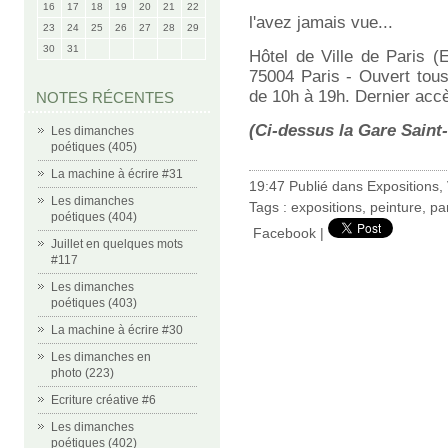
16
17
18
19
20
21
22
l'avez jamais vue...
23
24
25
26
27
28
29
30
31
Hôtel de Ville de Paris (
75004 Paris - Ouvert tous
de 10h à 19h. Dernier acc
NOTES RÉCENTES
(Ci-dessus la Gare Saint
Les dimanches
poétiques (405)
La machine à écrire #31
19:47 Publié dans
Expositions
,
Les dimanches
Tags :
expositions
,
peinture
,
pa
poétiques (404)
Facebook
|
Juillet en quelques mots
#117
Les dimanches
poétiques (403)
La machine à écrire #30
Les dimanches en
photo (223)
Ecriture créative #6
Les dimanches
poétiques (402)