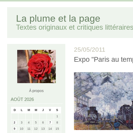
La plume et la page
Textes originaux et critiques littéraire
25/05/2011
Expo "Paris au tem
À propos
AOÛT 2026
D
L
M
M
J
V
S
1
2
3
4
5
6
7
8
9
10
11
12
13
14
15