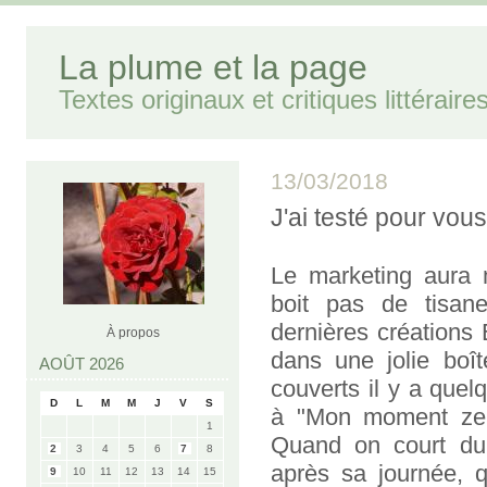
La plume et la page
Textes originaux et critiques littéraire
13/03/2018
J'ai testé pour vou
Le marketing aura 
boit pas de tisan
dernières créations 
À propos
dans une jolie boît
AOÛT 2026
couverts il y a que
D
L
M
M
J
V
S
à "Mon moment zen
1
Quand on court du 
2
3
4
5
6
7
8
après sa journée, q
9
10
11
12
13
14
15