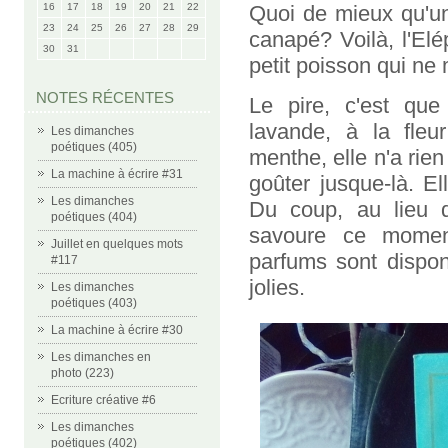
16
17
18
19
20
21
22
Quoi de mieux qu'une
23
24
25
26
27
28
29
canapé? Voilà, l'Elé
30
31
petit poisson qui ne
NOTES RÉCENTES
Le pire, c'est que
lavande, à la fleu
Les dimanches
poétiques (405)
menthe, elle n'a rien
La machine à écrire #31
goûter jusque-là. El
Les dimanches
Du coup, au lieu d
poétiques (404)
savoure ce moment
Juillet en quelques mots
parfums sont dispon
#117
jolies.
Les dimanches
poétiques (403)
La machine à écrire #30
Les dimanches en
photo (223)
Ecriture créative #6
Les dimanches
poétiques (402)