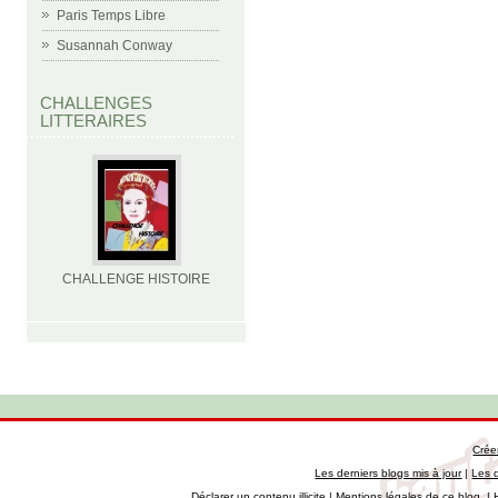
Paris Temps Libre
Susannah Conway
CHALLENGES
LITTERAIRES
CHALLENGE HISTOIRE
Crée
Les derniers blogs mis à jour
|
Les 
Déclarer un contenu illicite
|
Mentions légales de ce blog
|