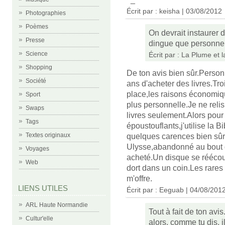
Écrit par :
keisha
| 03/08/2012
Photographies
Poèmes
On devrait instaurer 
Presse
dingue que personne n
Science
Écrit par :
La Plume et 
Shopping
De ton avis bien sûr.Person
Société
ans d'acheter des livres.Tr
place,les raisons économiq
Sport
plus personnelle.Je ne relis
Swaps
livres seulement.Alors pour
Tags
époustouflants,j'utilise la 
Textes originaux
quelques carences bien sûr
Ulysse,abandonné au bout d
Voyages
acheté.Un disque se réécout
Web
dort dans un coin.Les rares
m'offre.
LIENS UTILES
Écrit par :
Eeguab
| 04/08/201
ARL Haute Normandie
Tout à fait de ton avi
Cultur'elle
alors, comme tu dis, i