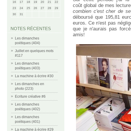
16
17
18
19
20
21
22
coût global de mes lectur
23
24
25
26
27
28
29
combien c'est cher de se 
30
31
déboursé que 195,81 euro
euros. Ce n'est pas néglige
NOTES RÉCENTES
que je n'aurais pas forcé
amis!
Les dimanches
poétiques (404)
Juillet en quelques mots
#117
Les dimanches
poétiques (403)
La machine à écrire #30
Les dimanches en
photo (223)
Ecriture créative #6
Les dimanches
poétiques (402)
Les dimanches
poétiques (401)
La machine à écrire #29