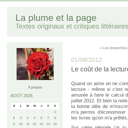
La plume et la page
Textes originaux et critiques littéraire
« Les dimanches 
01/08/2012
Le coût de la lectur
Quand on aime on ne comp
À propos
lecture - même si c'est n
amusée à faire le calcul 
AOÛT 2026
juillet 2012. Et bien la not
la bonne idée de m'inscrir
D
L
M
M
J
V
S
m'a permis d'économiser 
1
les livres qu'on m'a prêtés
2
3
4
5
6
7
8
9
10
11
12
13
14
15
Sur cette période j'ai l