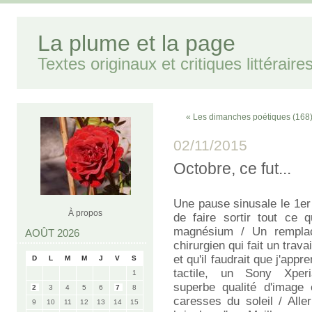
La plume et la page
Textes originaux et critiques littéraire
« Les dimanches poétiques (168
02/11/2015
Octobre, ce fut...
Une pause sinusale le 1er e
À propos
de faire sortir tout ce 
magnésium / Un rempla
AOÛT 2026
chirurgien qui fait un trava
et qu'il faudrait que j'app
D
L
M
M
J
V
S
tactile, un Sony Xpe
1
superbe qualité d'image 
2
3
4
5
6
7
8
caresses du soleil / Alle
9
10
11
12
13
14
15