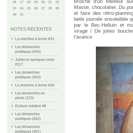
brioche d'un Meilleur ou
16
17
18
19
20
21
22
Masse, chocolatier.
Du pu
23
24
25
26
27
28
29
et faire des rétro-planni
30
31
belle journée ensoleillée
par le Bec-Helluin et m
NOTES RÉCENTES
virage / De jolies boucle
l'avance
La machine à écrire #31
Les dimanches
poétiques (404)
Juillet en quelques mots
#117
Les dimanches
poétiques (403)
La machine à écrire #30
Les dimanches en
photo (223)
Ecriture créative #6
Les dimanches
poétiques (402)
Les dimanches
poétiques (401)