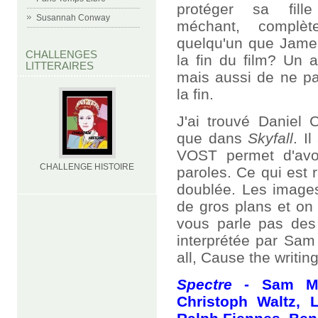
protéger sa fil
Susannah Conway
méchant, complèt
quelqu'un que James
CHALLENGES
la fin du film? Un 
LITTERAIRES
mais aussi de ne pas
la fin.
J'ai trouvé Daniel 
que dans
Skyfall
. I
VOST permet d'avoi
CHALLENGE HISTOIRE
paroles. Ce qui est r
doublée. Les images
de gros plans et on 
vous parle pas de
interprétée par Sam 
all, Cause the writing
Spectre
- Sam ME
Christoph Waltz, 