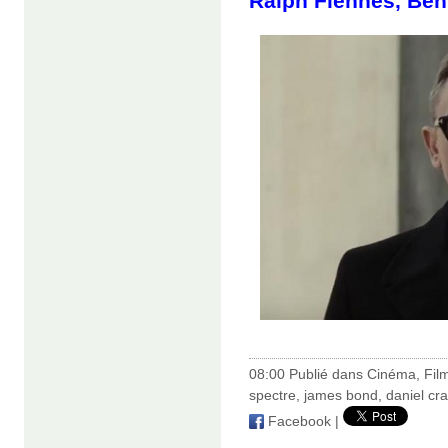
Ralph Fiennes, Ben
08:00 Publié dans
Cinéma
,
Fil
spectre
,
james bond
,
daniel cra
Facebook
|