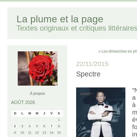
La plume et la page
Textes originaux et critiques littéraire
« Les dimanches en ph
22/11/2015
Spectre
"
À propos
a
AOÛT 2026
à
m
D
L
M
M
J
V
S
é
1
f
2
3
4
5
6
7
8
i
9
10
11
12
13
14
15