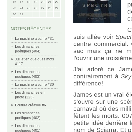
16
17
18
19
20
21
22
p
23
24
25
26
27
28
29
d
30
31
c
NOTES RÉCENTES
C
suis allée voir
Spect
La machine à écrire #31
centre commercial. 
Les dimanches
sac mais ça ne m'
poétiques (404)
l'ouvrir une troisièm
Juillet en quelques mots
#117
J'ai adoré ce Ja
Les dimanches
contrairement à
Skyf
poétiques (403)
différence!
La machine à écrire #30
Les dimanches en
James est un vrai él
photo (223)
s'ouvre sur une scè
Ecriture créative #6
carnaval où des mill
Les dimanches
fêtent les morts. 00
poétiques (402)
petite idée derrière 
Les dimanches
nom de Sciarra. Et po
poétiques (401)