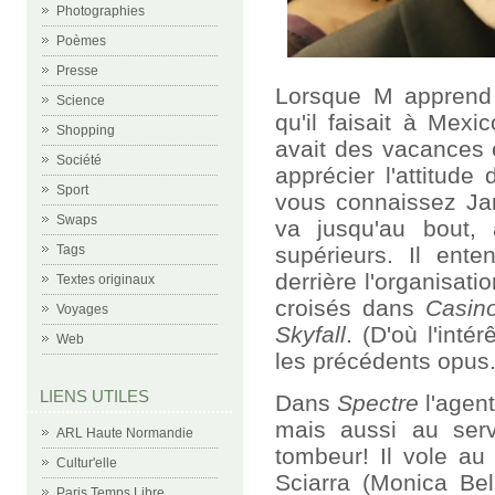
Photographies
Poèmes
Presse
Lorsque M apprend 
Science
qu'il faisait à Mexi
Shopping
avait des vacances 
Société
apprécier l'attitude
Sport
vous connaissez Jame
Swaps
va jusqu'au bout,
supérieurs. Il ent
Tags
derrière l'organisat
Textes originaux
croisés dans
Casin
Voyages
Skyfall
. (D'où l'inté
Web
les précédents opus.
LIENS UTILES
Dans
Spectre
l'agent
mais aussi au ser
ARL Haute Normandie
tombeur! Il vole au
Cultur'elle
Sciarra (Monica Bel
Paris Temps Libre