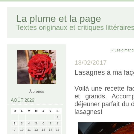
La plume et la page
Textes originaux et critiques littéraire
« Les dimanc
13/02/2017
Lasagnes à ma faç
Voilà une recette fa
À propos
et grands. Accomp
AOÛT 2026
déjeuner parfait du
lasagnes!
D
L
M
M
J
V
S
1
2
3
4
5
6
7
8
9
10
11
12
13
14
15