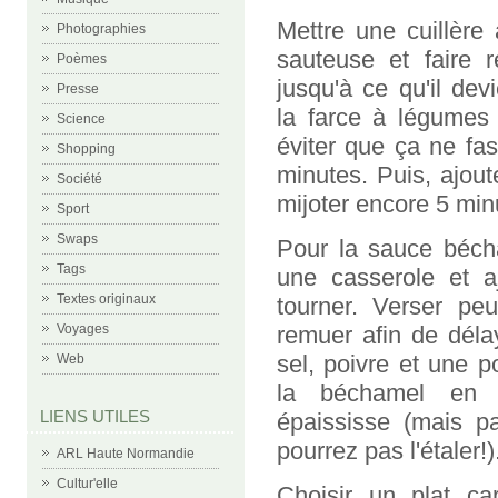
Mettre une cuillère
Photographies
sauteuse et faire 
Poèmes
jusqu'à ce qu'il dev
Presse
la farce à légumes 
Science
éviter que ça ne fas
Shopping
minutes. Puis, ajou
Société
mijoter encore 5 min
Sport
Swaps
Pour la sauce bécha
Tags
une casserole et a
Textes originaux
tourner. Verser pe
remuer afin de délay
Voyages
sel, poivre et une p
Web
la béchamel en to
LIENS UTILES
épaississe (mais p
pourrez pas l'étaler!)
ARL Haute Normandie
Cultur'elle
Choisir un plat c