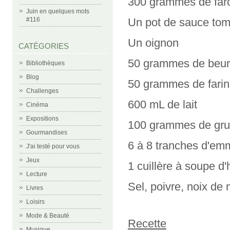
300 grammes de far
Juin en quelques mots
Un pot de sauce to
#116
Un oignon
CATÉGORIES
50 grammes de beur
Bibliothèques
Blog
50 grammes de fari
Challenges
600 mL de lait
Cinéma
Expositions
100 grammes de gru
Gourmandises
6 à 8 tranches d'em
J'ai testé pour vous
Jeux
1 cuillère à soupe d'h
Lecture
Sel, poivre, noix d
Livres
Loisirs
Mode & Beauté
Recette
Musique