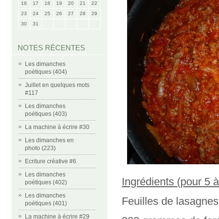
16
17
18
19
20
21
22
23
24
25
26
27
28
29
30
31
NOTES RÉCENTES
Les dimanches
poétiques (404)
Juillet en quelques mots
#117
Les dimanches
poétiques (403)
La machine à écrire #30
Les dimanches en
photo (223)
Ecriture créative #6
Les dimanches
Ingrédients (pour 5 
poétiques (402)
Les dimanches
Feuilles de lasagnes
poétiques (401)
La machine à écrire #29