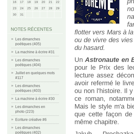
ph
16
17
18
19
20
21
22
n
23
24
25
26
27
28
29
30
31
n
fa
NOTES RÉCENTES
flotter vers Mars à l
ou de vivre des vies
Les dimanches
poétiques (405)
du hasard.
La machine à écrire #31
Un
Astronaute en
Les dimanches
poétiques (404)
pour le Prix des le
Juillet en quelques mots
lecture assez décon
#117
avoir refermé le livre
Les dimanches
ou non l'histoire. I
poétiques (403)
ce roman, notamment
La machine à écrire #30
Mais le style m'a bi
Les dimanches en
photo (223)
que cette façon de
Ecriture créative #6
même chapitre.
Les dimanches
Jakub Prochazka
poétiques (402)