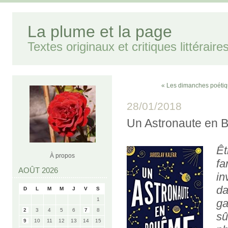
La plume et la page
Textes originaux et critiques littéraire
« Les dimanches poétiq
28/01/2018
Un Astronaute en 
Êt
À propos
fa
AOÛT 2026
in
da
D
L
M
M
J
V
S
1
ga
2
3
4
5
6
7
8
s
9
10
11
12
13
14
15