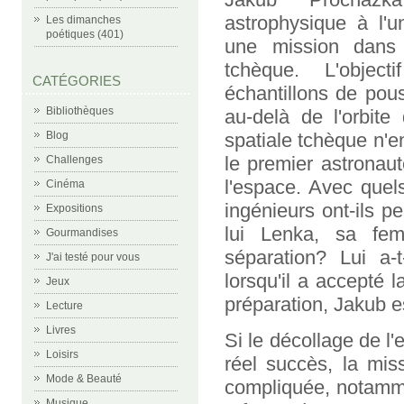
astrophysique à l'un
Les dimanches
poétiques (401)
une mission dans 
tchèque. L'object
CATÉGORIES
échantillons de pou
Bibliothèques
au-delà de l'orbite
Blog
spatiale tchèque n'e
le premier astronaut
Challenges
l'espace. Avec quel
Cinéma
ingénieurs ont-ils p
Expositions
lui Lenka, sa fem
Gourmandises
séparation? Lui a-t
J'ai testé pour vous
lorsqu'il a accepté 
Jeux
préparation, Jakub est
Lecture
Livres
Si le décollage de l'
Loisirs
réel succès, la mis
Mode & Beauté
compliquée, notamm
Musique