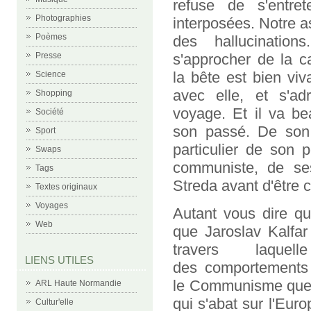
refuse de s'entre
Photographies
interposées. Notre as
Poèmes
des hallucination
Presse
s'approcher de la c
la bête est bien viv
Science
avec elle, et s'a
Shopping
voyage. Et il va be
Société
son passé. De son
Sport
particulier de son p
Swaps
communiste, de ses
Tags
Streda avant d'être 
Textes originaux
Voyages
Autant vous dire qu
Web
que Jaroslav Kalfar
travers laquel
LIENS UTILES
des comportements 
le Communisme que l
ARL Haute Normandie
qui s'abat sur l'Eur
Cultur'elle