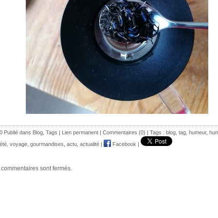
0 Publié dans
Blog
,
Tags
|
Lien permanent
|
Commentaires (0)
| Tags :
blog
,
tag
,
humeur
,
hu
été
,
voyage
,
gourmandises
,
actu
,
actualité
|
Facebook
|
 commentaires sont fermés.