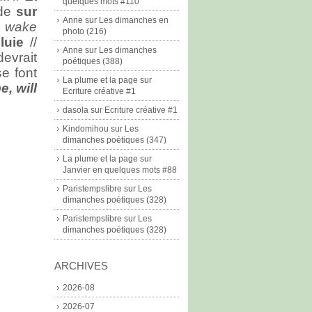
quelques mots #110
nde
sur
Anne
sur
Les dimanches en
, wake
photo (216)
luie
//
Anne
sur
Les dimanches
devrait
poétiques (388)
se font
La plume et la page
sur
e, will
Ecriture créative #1
dasola
sur
Ecriture créative #1
Kindomihou
sur
Les
dimanches poétiques (347)
La plume et la page
sur
Janvier en quelques mots #88
Paristempslibre
sur
Les
dimanches poétiques (328)
Paristempslibre
sur
Les
dimanches poétiques (328)
ARCHIVES
2026-08
2026-07