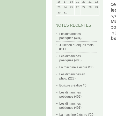
16
17
18
19
20
21
22
ce
23
24
25
26
27
28
29
le
30
31
up
Ma
NOTES RÉCENTES
po
in
Les dimanches
be
poétiques (404)
Juillet en quelques mots
#117
Les dimanches
poétiques (403)
La machine à écrire #30
Les dimanches en
photo (223)
Ecriture créative #6
Les dimanches
poétiques (402)
Les dimanches
poétiques (401)
La machine à écrire #29