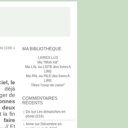
to (149) »
MA BIBLIOTHÈQUE
LIVRES LUS
Ma "Wish list"
Ma LAL ou LISTE des livres A
LIRE
Ma PAL ou PILE des livres A
LIRE
iel, le
Titres "coup de coeur"
 déjà
ger de
COMMENTAIRES
onnes
RÉCENTS
t
deux
Do
sur
Les dimanches en
la fin
photo (216)
u
faire
Anne
sur
Décembre en
. // Et