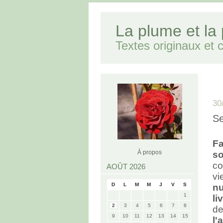
La plume et la
Textes originaux et cr
30
Se
Fa
À propos
s
c
AOÛT 2026
vi
D
L
M
M
J
V
S
nu
1
li
2
3
4
5
6
7
8
d
9
10
11
12
13
14
15
l'