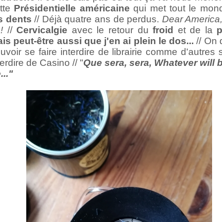
tte
Présidentielle américaine
qui met tout le mo
s dents
// Déjà quatre ans de perdus.
Dear America
!
//
Cervicalgie
avec le retour du
froid
et de la
p
is peut-être aussi que j'en ai plein le dos...
// On 
uvoir se faire interdire de librairie comme d'autres 
terdire de Casino // "
Que sera, sera, Whatever will b
..."