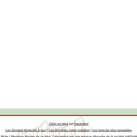
Créer un blog
sur
Hautetfort
Les derniers blogs mis à jour
|
Les dernières notes publiées
|
Les tags les plus populaires
llicite
|
Mentions légales de ce blog
|
Hautetfort
est une marque déposée de la société talkSpiri