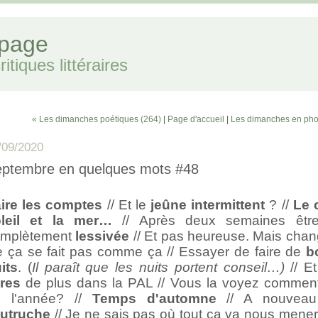
 page
itiques littéraires
« Les dimanches poétiques (264)
|
Page d'accueil
|
Les dimanches en pho
/09/2020
ptembre en quelques mots #48
ire les comptes
// Et le
jeûne intermittent
? //
Le c
oleil et la mer…
// Après deux semaines être
omplètement
lessivée
// Et pas heureuse. Mais chan
e ça se fait pas comme ça // Essayer de faire de
b
its
. (
Il paraît que les nuits portent conseil…)
// E
vres
de plus dans la PAL // Vous la voyez comment 
e l'année? //
Temps d'automne
// A nouvea
autruche
// Je ne sais pas où tout ça va nous mener..