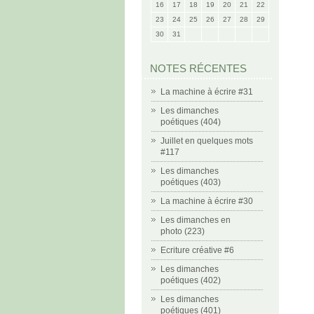
16
17
18
19
20
21
22
23
24
25
26
27
28
29
30
31
NOTES RÉCENTES
La machine à écrire #31
Les dimanches
poétiques (404)
Juillet en quelques mots
#117
Les dimanches
poétiques (403)
La machine à écrire #30
Les dimanches en
photo (223)
Ecriture créative #6
Les dimanches
poétiques (402)
Les dimanches
poétiques (401)