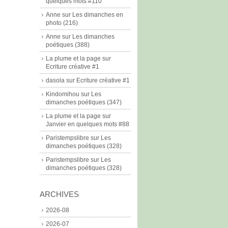
quelques mots #110
Anne
sur
Les dimanches en
photo (216)
Anne
sur
Les dimanches
poétiques (388)
La plume et la page
sur
Ecriture créative #1
dasola
sur
Ecriture créative #1
Kindomihou
sur
Les
dimanches poétiques (347)
La plume et la page
sur
Janvier en quelques mots #88
Paristempslibre
sur
Les
dimanches poétiques (328)
Paristempslibre
sur
Les
dimanches poétiques (328)
ARCHIVES
2026-08
2026-07