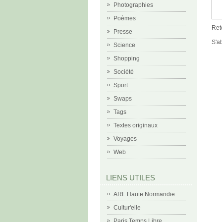
Photographies
Poèmes
Ret
Presse
S'a
Science
Shopping
Société
Sport
Swaps
Tags
Textes originaux
Voyages
Web
LIENS UTILES
ARL Haute Normandie
Cultur'elle
Paris Temps Libre