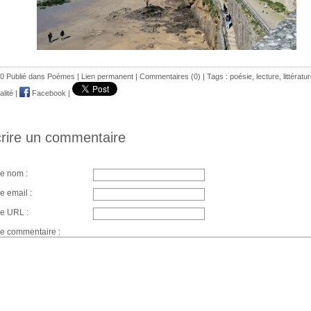
0 Publié dans
Poèmes
|
Lien permanent
|
Commentaires (0)
| Tags :
poésie
,
lecture
,
littératu
alité
|
Facebook
|
rire un commentaire
re nom :
e email :
re URL :
re commentaire :