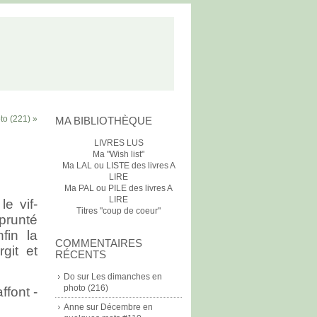
to (221) »
MA BIBLIOTHÈQUE
LIVRES LUS
Ma "Wish list"
Ma LAL ou LISTE des livres A
LIRE
Ma PAL ou PILE des livres A
LIRE
e vif-
Titres "coup de coeur"
prunté
fin la
COMMENTAIRES
rgit et
RÉCENTS
Do
sur
Les dimanches en
photo (216)
ffont -
Anne
sur
Décembre en