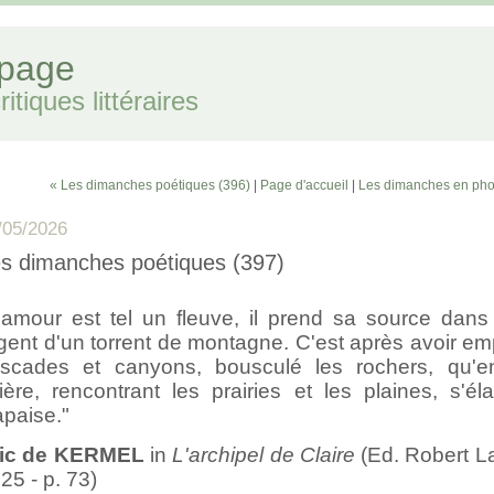
 page
itiques littéraires
« Les dimanches poétiques (396)
|
Page d'accueil
|
Les dimanches en pho
/05/2026
s dimanches poétiques (397)
'amour est tel un fleuve, il prend sa source dans l
gent d'un torrent de montagne. C'est après avoir em
scades et canyons, bousculé les rochers, qu'en
vière, rencontrant les prairies et les plaines, s'éla
apaise."
ric de KERMEL
in
L'archipel de Claire
(Ed. Robert La
25 - p. 73)