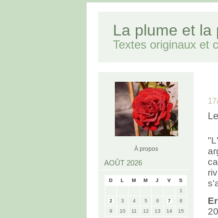
La plume et la
Textes originaux et cr
17
Le
"L
À propos
ar
ca
AOÛT 2026
ri
D
L
M
M
J
V
S
s'
1
E
2
3
4
5
6
7
8
20
9
10
11
12
13
14
15