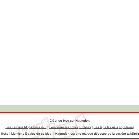
Créer un blog
sur
Hautetfort
Les derniers blogs mis à jour
|
Les dernières notes publiées
|
Les tags les plus populaires
llicite
|
Mentions légales de ce blog
|
Hautetfort
est une marque déposée de la société talkSpiri