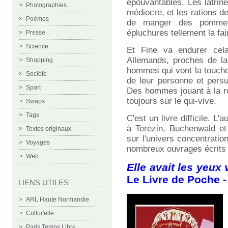
épouvantables. Les latrines
Photographies
médiocre, et les rations de
Poèmes
de manger des pommes
épluchures tellement la faim
Presse
Science
Et Fine va endurer cel
Allemands, proches de la
Shopping
hommes qui vont la touche
Société
de leur personne et persu
Sport
Des hommes jouant à la rou
toujours sur le qui-vive.
Swaps
Tags
C'est un livre difficile. L
à Terezin, Buchenwald et
Textes originaux
sur l'univers concentratio
Voyages
nombreux ouvrages écrits s
Web
Elle avait les yeux 
Le Livre de Poche -
LIENS UTILES
ARL Haute Normandie
Cultur'elle
Paris Temps Libre