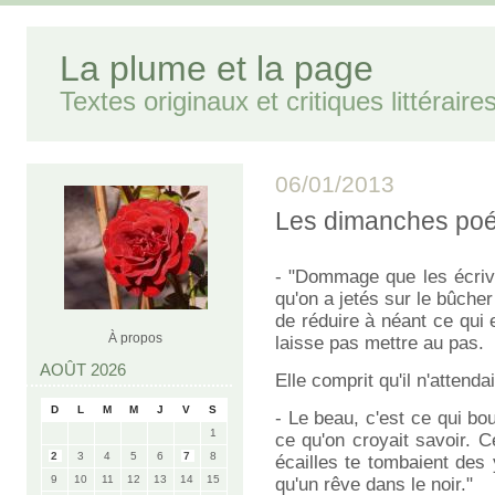
La plume et la page
Textes originaux et critiques littéraire
06/01/2013
Les dimanches poé
- "Dommage que les écrivai
qu'on a jetés sur le bûcher
de réduire à néant ce qui e
À propos
laisse pas mettre au pas.
AOÛT 2026
Elle comprit qu'il n'attend
D
L
M
M
J
V
S
- Le beau, c'est ce qui bo
1
ce qu'on croyait savoir. 
2
3
4
5
6
7
8
écailles te tombaient des y
9
10
11
12
13
14
15
qu'un rêve dans le noir."