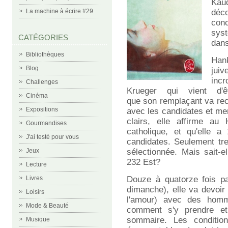
Kau
dé
La machine à écrire #29
con
sys
CATÉGORIES
dans
Bibliothèques
Han
Blog
juiv
incr
Challenges
Krueger qui vient d'
Cinéma
que son remplaçant va recr
Expositions
avec les candidates et me
clairs, elle affirme au 
Gourmandises
catholique, et qu'elle 
J'ai testé pour vous
candidates. Seulement tre
sélectionnée. Mais sait-e
Jeux
232 Est?
Lecture
Douze à quatorze fois par
Livres
dimanche), elle va devoir 
Loisirs
l'amour) avec des homm
Mode & Beauté
comment s'y prendre et
sommaire. Les conditi
Musique