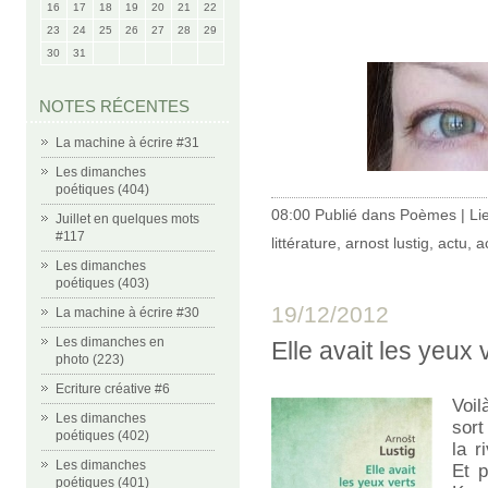
16
17
18
19
20
21
22
23
24
25
26
27
28
29
30
31
NOTES RÉCENTES
La machine à écrire #31
Les dimanches
poétiques (404)
08:00 Publié dans
Poèmes
|
Li
Juillet en quelques mots
#117
littérature
,
arnost lustig
,
actu
,
a
Les dimanches
poétiques (403)
19/12/2012
La machine à écrire #30
Les dimanches en
Elle avait les yeux
photo (223)
Ecriture créative #6
Voil
Les dimanches
sort
poétiques (402)
la r
Les dimanches
Et p
poétiques (401)