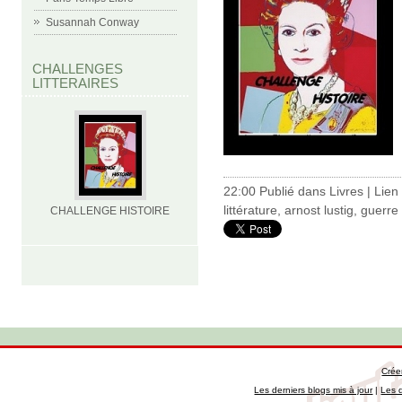
Susannah Conway
CHALLENGES
LITTERAIRES
22:00 Publié dans
Livres
|
Lien
littérature
,
arnost lustig
,
guerre
CHALLENGE HISTOIRE
Crée
Les derniers blogs mis à jour
|
Les 