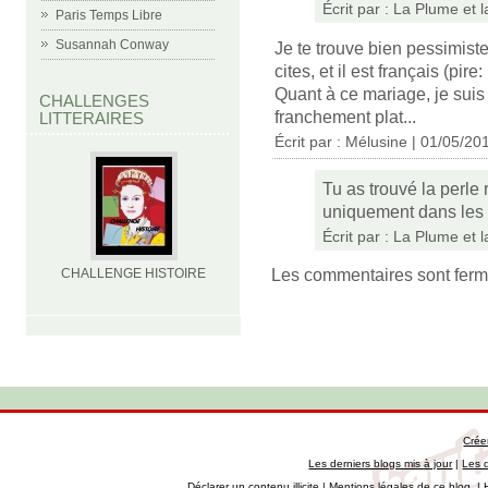
Écrit par :
La Plume et 
Paris Temps Libre
Susannah Conway
Je te trouve bien pessimiste
cites, et il est français (pire: 
Quant à ce mariage, je suis
CHALLENGES
franchement plat...
LITTERAIRES
Écrit par :
Mélusine
| 01/05/20
Tu as trouvé la perle
uniquement dans les g
Écrit par :
La Plume et 
Les commentaires sont ferm
CHALLENGE HISTOIRE
Crée
Les derniers blogs mis à jour
|
Les 
Déclarer un contenu illicite
|
Mentions légales de ce blog
|