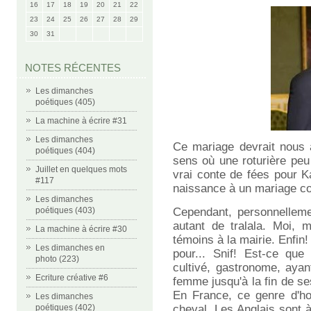
16
17
18
19
20
21
22
23
24
25
26
27
28
29
30
31
NOTES RÉCENTES
Les dimanches
poétiques (405)
La machine à écrire #31
Les dimanches
Ce mariage devrait nous 
poétiques (404)
sens où une roturière peu
Juillet en quelques mots
vrai conte de fées pour K
#117
naissance à un mariage co
Les dimanches
poétiques (403)
Cependant, personnelleme
autant de tralala. Moi, 
La machine à écrire #30
témoins à la mairie. Enfin!
Les dimanches en
pour... Snif! Est-ce que
photo (223)
cultivé, gastronome, aya
Ecriture créative #6
femme jusqu'à la fin de s
En France, ce genre d'h
Les dimanches
poétiques (402)
cheval. Les Anglais sont 