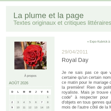
La plume et la page
Textes originaux et critiques littéraire
« Expo Kubrick à
29/04/2011
Royal Day
Je ne sais pas ce que v
À propos
certaine qu'un certain nom
ce matin pour le mariage 
AOÛT 2026
la première! Rien de pol
royaliste. Mais je trouve
D
L
M
M
J
V
S
code" à respecter pour l
1
d'objets en tous genres qu
2
3
4
5
6
7
8
mois de l'autre côté de la
9
10
11
12
13
14
15