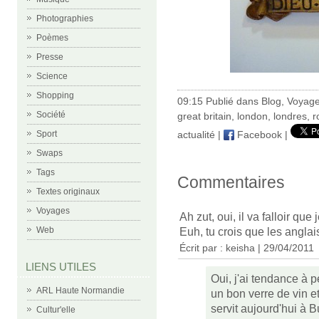
Photographies
Poèmes
Presse
Science
Shopping
09:15 Publié dans
Blog
,
Voyag
Société
great britain
,
london
,
londres
,
r
actualité
|
Facebook
|
Sport
Swaps
Tags
Commentaires
Textes originaux
Voyages
Ah zut, oui, il va falloir que
Web
Euh, tu crois que les angla
Écrit par :
keisha
| 29/04/2011
LIENS UTILES
Oui, j'ai tendance à 
ARL Haute Normandie
un bon verre de vin e
servit aujourd'hui à 
Cultur'elle