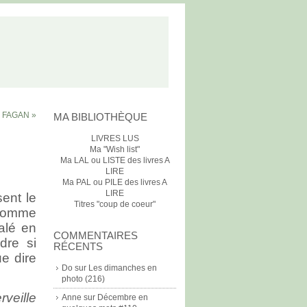
J. FAGAN »
MA BIBLIOTHÈQUE
LIVRES LUS
Ma "Wish list"
Ma LAL ou LISTE des livres A
LIRE
Ma PAL ou PILE des livres A
LIRE
sent le
Titres "coup de coeur"
 homme
alé en
COMMENTAIRES
dre si
RÉCENTS
e dire
Do
sur
Les dimanches en
photo (216)
rveille
Anne
sur
Décembre en