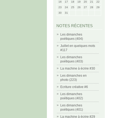
16
17
18
19
20
21
22
23
24
25
26
27
28
29
30
31
NOTES RÉCENTES
Les dimanches
poétiques (404)
Juillet en quelques mots
#117
Les dimanches
poétiques (403)
La machine à écrire #30
Les dimanches en
photo (223)
Ecriture créative #6
Les dimanches
poétiques (402)
Les dimanches
poétiques (401)
La machine à écrire #29