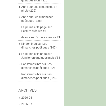
quelques mots #110
Anne
sur
Les dimanches en
photo (216)
Anne
sur
Les dimanches
poétiques (388)
La plume et la page
sur
Ecriture créative #1
dasola
sur
Ecriture créative #1
Kindomihou
sur
Les
dimanches poétiques (347)
La plume et la page
sur
Janvier en quelques mots #88
Paristempslibre
sur
Les
dimanches poétiques (328)
Paristempslibre
sur
Les
dimanches poétiques (328)
ARCHIVES
2026-08
2026-07