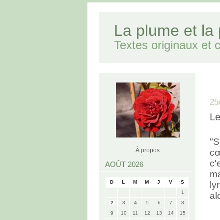
La plume et la
Textes originaux et cr
25
Le
"S
À propos
cœ
c'
AOÛT 2026
ma
D
L
M
M
J
V
S
ly
1
al
2
3
4
5
6
7
8
9
10
11
12
13
14
15