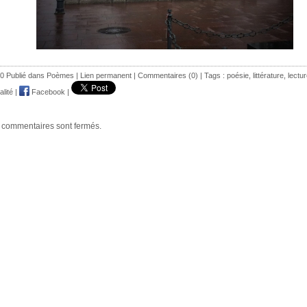
0 Publié dans
Poèmes
|
Lien permanent
|
Commentaires (0)
| Tags :
poésie
,
littérature
,
lectu
alité
|
Facebook
|
 commentaires sont fermés.