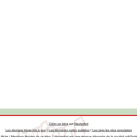
Créer un blog
sur
Hautetfort
Les derniers blogs mis à jour
|
Les dernières notes publiées
|
Les tags les plus populaires
llicite
|
Mentions légales de ce blog
|
Hautetfort
est une marque déposée de la société talkSpiri