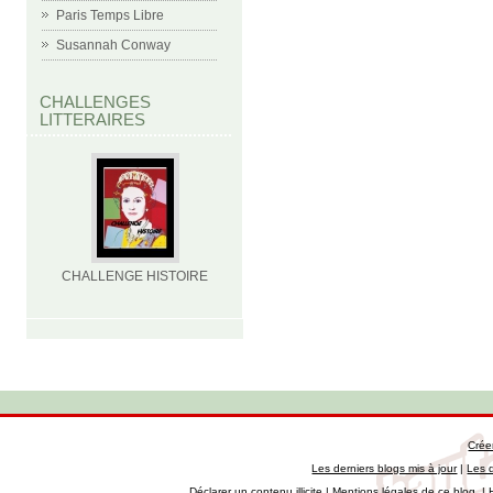
Paris Temps Libre
Susannah Conway
CHALLENGES
LITTERAIRES
CHALLENGE HISTOIRE
Crée
Les derniers blogs mis à jour
|
Les 
Déclarer un contenu illicite
|
Mentions légales de ce blog
|