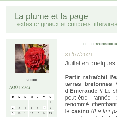
La plume et la page
Textes originaux et critiques littéraire
« Les dimanches poétiq
31/07/2021
Juillet en quelques
Partir rafraîchit l'e
À propos
terres bretonnes
/
AOÛT 2026
d'Emeraude
// Le sh
peut-être l'année
D
L
M
M
J
V
S
1
renommé cherchan
2
3
4
5
6
7
8
le
casino
(
Il a fini p
9
10
11
12
13
14
15