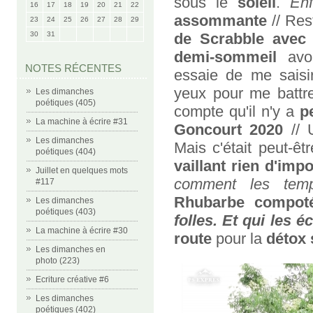
sous le
soleil
.
En
16
17
18
19
20
21
22
assommante
// Res
23
24
25
26
27
28
29
30
31
de Scrabble avec 
demi-sommeil
avo
NOTES RÉCENTES
essaie de me saisi
yeux pour me battr
Les dimanches
poétiques (405)
compte qu'il n'y a
p
La machine à écrire #31
Goncourt 2020
//
Les dimanches
Mais c'était peut-ê
poétiques (404)
vaillant rien d'imp
Juillet en quelques mots
comment les temp
#117
Rhubarbe compo
Les dimanches
poétiques (403)
folles. Et qui les 
La machine à écrire #30
route
pour la
détox 
Les dimanches en
photo (223)
Ecriture créative #6
Les dimanches
poétiques (402)