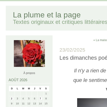
La plume et la page
Textes originaux et critiques littéraire
« La mais
23/02/2025
Les dimanches poé
Il n'y a rien d
À propos
que le sentime
AOÛT 2026
D
L
M
M
J
V
S
1
2
3
4
5
6
7
8
9
10
11
12
13
14
15