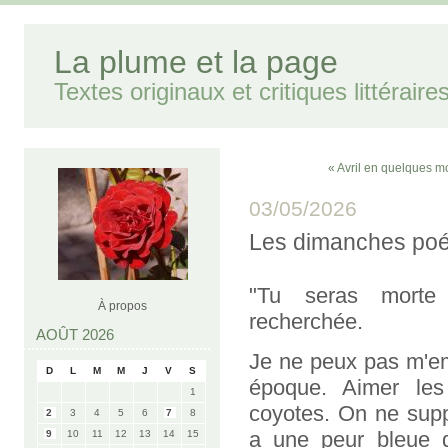
La plume et la page
Textes originaux et critiques littéraire
« Avril en quelques m
03/05/2026
Les dimanches poé
"Tu seras morte 
À propos
recherchée.
AOÛT 2026
Je ne peux pas m'em
D
L
M
M
J
V
S
époque. Aimer les
1
coyotes. On ne supp
2
3
4
5
6
7
8
a une peur bleue d
9
10
11
12
13
14
15