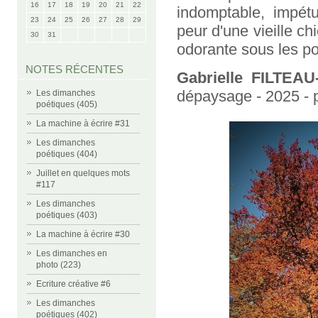
16
17
18
19
20
21
22
indomptable, impét
23
24
25
26
27
28
29
peur d'une vieille c
30
31
odorante sous les p
NOTES RÉCENTES
Gabrielle FILTEA
dépaysage - 2025 - p
Les dimanches
poétiques (405)
La machine à écrire #31
Les dimanches
poétiques (404)
Juillet en quelques mots
#117
Les dimanches
poétiques (403)
La machine à écrire #30
Les dimanches en
photo (223)
Ecriture créative #6
Les dimanches
poétiques (402)