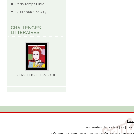
Paris Temps Libre
Susannah Conway
CHALLENGES
LITTERAIRES
CHALLENGE HISTOIRE
Crée
Les derniers blogs mis à jour
|
Les 
Déclarer un contenu illicite
|
Mentions légales de ce blog
|