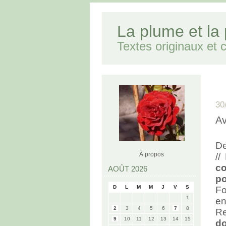
La plume et la
Textes originaux et cr
30
Av
De
À propos
//
co
AOÛT 2026
po
D
L
M
M
J
V
S
Fo
1
en
2
3
4
5
6
7
8
Re
9
10
11
12
13
14
15
d