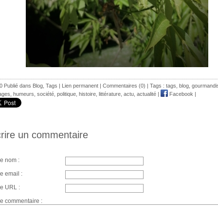
0 Publié dans
Blog
,
Tags
|
Lien permanent
|
Commentaires (0)
| Tags :
tags
,
blog
,
gourmandi
ages
,
humeurs
,
société
,
politique
,
histoire
,
littérature
,
actu
,
actualité
|
Facebook
|
rire un commentaire
re nom :
e email :
re URL :
re commentaire :