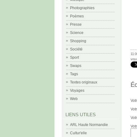
Photographies
Poèmes
Presse
Science
Shopping
Société
11:0
Sport
voy
Swaps
Tags
Textes originaux
Éc
Voyages
Web
Vot
Votr
LIENS UTILES
Vot
ARL Haute Normandie
Vot
Cultur'elle