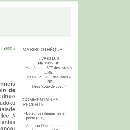
es (395) »
MA BIBLIOTHÈQUE
LIVRES LUS
Ma "Wish list"
Ma LAL ou LISTE des livres A
LIRE
Ma PAL ou PILE des livres A
LIRE
innois
Titres "coup de coeur"
in de
riture
COMMENTAIRES
Sudoku
RÉCENTS
 Balade
Do
sur
Les dimanches en
lée //
photo (216)
lentes
Anne
sur
Décembre en
encer