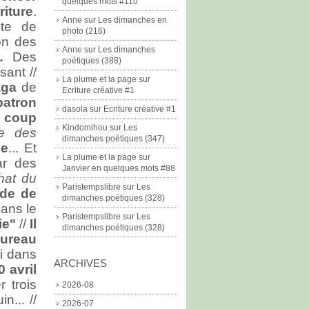
quelques mots #110
riture
.
Anne
sur
Les dimanches en
nte de
photo (216)
on des
Anne
sur
Les dimanches
.
Des
poétiques (388)
sant //
La plume et la page
sur
aga
de
Ecriture créative #1
patron
dasola
sur
Ecriture créative #1
e coup
Kindomihou
sur
Les
te des
dimanches poétiques (347)
le
... Et
La plume et la page
sur
ar des
Janvier en quelques mots #88
hat du
Paristempslibre
sur
Les
ade de
dimanches poétiques (328)
ans le
Paristempslibre
sur
Les
ie"
//
Il
dimanches poétiques (328)
bureau
ri dans
ARCHIVES
 avril
r trois
2026-08
n... //
2026-07