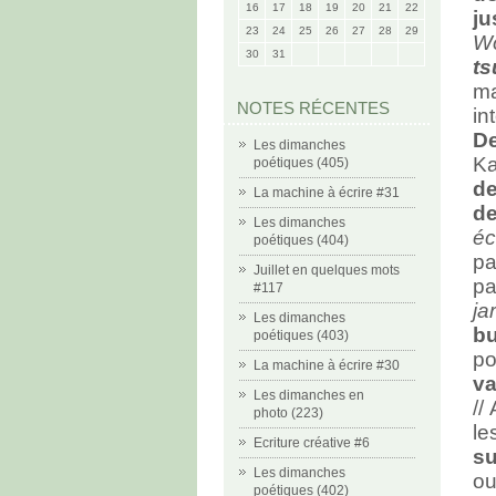
16
17
18
19
20
21
22
ju
23
24
25
26
27
28
29
Wo
30
31
t
m
NOTES RÉCENTES
in
De
Les dimanches
Ka
poétiques (405)
de
La machine à écrire #31
d
Les dimanches
éc
poétiques (404)
pa
Juillet en quelques mots
pa
#117
ja
Les dimanches
bu
poétiques (403)
p
La machine à écrire #30
va
Les dimanches en
//
photo (223)
le
Ecriture créative #6
s
Les dimanches
ou
poétiques (402)