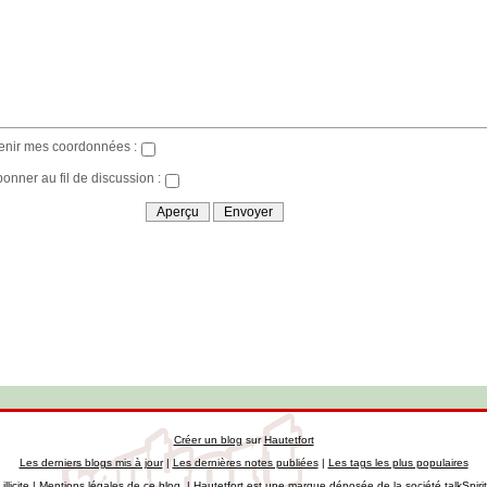
enir mes coordonnées :
bonner au fil de discussion :
Créer un blog
sur
Hautetfort
Les derniers blogs mis à jour
|
Les dernières notes publiées
|
Les tags les plus populaires
llicite
|
Mentions légales de ce blog
|
Hautetfort
est une marque déposée de la société talkSpiri