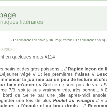
 page
itiques littéraires
« Les dimanches en photo (220)
|
Page d'accueil
|
Les dimanches poétiqu
/04/2026
ril en quelques mots #114
s petits et des gros poissons... //
Rapide leçon de f
 Déjeuner végé // Et les premières
fraises
//
Beso
mmencer la journée par un peu de lecture et d'éc
ur bien m'ancrer
// Soit ce ne sont pas de vrais 
rce 7/8, soit je suis vraiment très, très bonne... //
 bord de Seine par une jolie après-midi ensoleil
garder une fois de plus
Poulet au vinaigre
// Vio
ouleurs
à l'
épaule et au bras droits
... //
Recomm