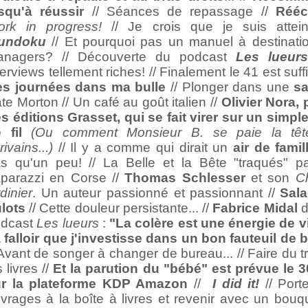
squ'à réussir
// Séances de repassage //
Rééc
rk in progress!
// Je crois que je suis attei
sundoku
// Et pourquoi pas un manuel à destinati
anagers? // Découverte du podcast
Les lueurs
terviews tellement riches! // Finalement le 41 est suffi
s journées dans ma bulle
// Plonger dans une
s
te Morton // Un café au goût italien //
Olivier Nora, 
s éditions Grasset, qui se fait virer sur un simpl
e fil
(Ou comment Monsieur B. se paie la tê
rivains...)
// Il y a comme qui dirait un
air de famil
s qu'un peu! // La Belle et la Bête "traqués" p
parazzi en Corse //
Thomas Schlesser
et son
C
rdinier
. Un auteur passionné et passionnant //
Sal
lots
// Cette douleur persistante... //
Fabrice Midal
d
odcast
Les lueurs
:
"La colère est une énergie de v
 falloir que j'investisse dans un bon fauteuil de 
 Avant de songer à changer de bureau... // Faire du t
s livres //
Et la parution du "bébé" est prévue le 30
ur la plateforme KDP Amazon
//
I did it!
// Porte
vrages à la boîte à livres et revenir avec un bouqui