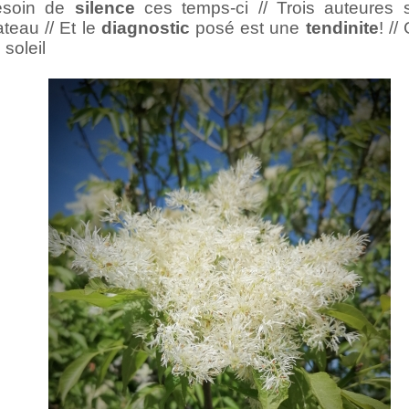
esoin de
silence
ces temps-ci // Trois auteures 
ateau // Et le
diagnostic
posé est une
tendinite
! //
 soleil