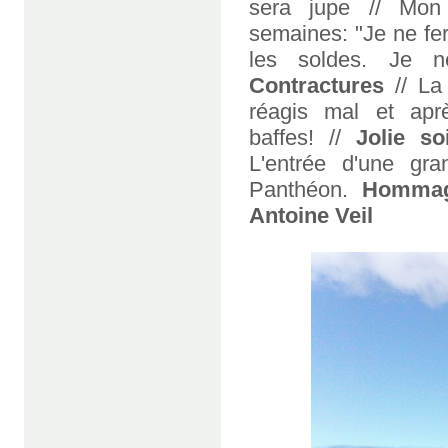
sera jupe // Mo
semaines: "Je ne fer
les soldes. Je ne
Contractures
// La 
réagis mal et ap
baffes! //
Jolie so
L'entrée d'une g
Panthéon.
Hommag
Antoine Veil