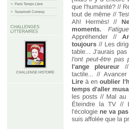
Paris Temps Libre
que l'humanité? // R
Susannah Conway
tout de même // Tes
Ah! Hermès! //
Ne
CHALLENGES
moments.
Fatigu
LITTERAIRES
Appréhender //
A
toujours
// Les diri
table... J'aurais pa
l'ont peut-être pas 
l'ange pleureur
//
CHALLENGE HISTOIRE
tactile... // Avanc
Lire
à en
oublier l'
temps d'aller musa
les posts // Mal au
Éteindre la TV //
l'écologie
ne va pas
suis affolée que la p