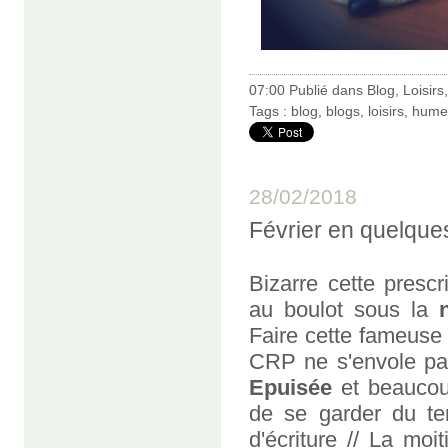
07:00 Publié dans
Blog
,
Loisirs
Tags :
blog
,
blogs
,
loisirs
,
hume
28/02/2018
Février en quelque
Bizarre cette prescr
au boulot sous la
Faire cette fameuse
CRP ne s'envole pas
Epuisée
et beaucou
de se garder du te
d'écriture // La moi