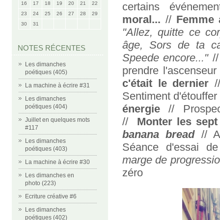
16
17
18
19
20
21
22
certains événeme
23
24
25
26
27
28
29
moral...
//
Femme a
30
31
"Allez, quitte ce c
âge, Sors de ta c
NOTES RÉCENTES
Speede encore..."
/
Les dimanches
prendre l'ascenseur
poétiques (405)
c'était le dernier
//
La machine à écrire #31
Sentiment d'étouffer 
Les dimanches
énergie
// Prospec
poétiques (404)
//
Monter les sept
Juillet en quelques mots
#117
banana bread
// 
Les dimanches
Séance d'essai d
poétiques (403)
marge de progressio
La machine à écrire #30
zéro
Les dimanches en
photo (223)
Ecriture créative #6
Les dimanches
poétiques (402)