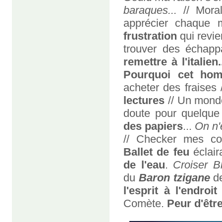
baraques...
// Moral
apprécier chaque
frustration
qui revie
trouver des échappa
remettre à l'italien.
Pourquoi cet hom
acheter des fraises 
lectures
// Un monde 
doute pour quelque 
des papiers
...
On n'
// Checker mes cou
Ballet de feu
éclair
de l'eau
.
Croiser Bl
du
Baron tzigane
d
l'esprit à l'endroit
Comète.
Peur d'êtr