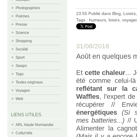
Photographies
23:55 Publié dans
Blog
,
Loisirs
Poèmes
Tags :
humeurs
,
loisirs
,
voyage
Presse
Science
Shopping
31/08/2018
Société
Août en quelques 
Sport
Swaps
Et
cette chaleur
...
Tags
été comme celui-là
Textes originaux
reflétant sur la 
Voyages
Waffles
, l'expert d
Web
récupérer // En
énergétiques
(Si 
LIENS UTILES
mes batteries...)
// 
ARL Haute Normandie
Alimenter la cagno
Cultur'elle
(Mais il y a encore