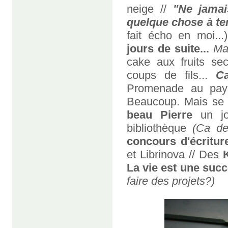
neige //
"Ne jamai
quelque chose à te
fait écho en moi...
jours de suite...
Ma
cake aux fruits sec
coups de fils...
C
Promenade au pay
Beaucoup. Mais se d
beau Pierre
un jo
bibliothèque
(Ca de
concours d'écritur
et Librinova // Des
La vie est une suc
faire des projets?)