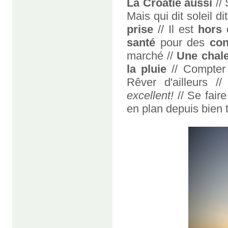
La Croatie aussi
//
Mais qui dit soleil di
prise
// Il est
hors 
santé
pour des
con
marché //
Une chale
la pluie
// Compte
Rêver d'ailleurs /
excellent!
// Se fair
en plan depuis bien 