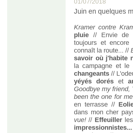
01/07/2018
Juin en quelques 
Kramer contre Kra
pluie
// Envie de c
toujours et encore
connaît la route... //
savoir où j'habite
la campagne et le
changeants
// L'ode
yéyés dorés
et
a
Goodbye my friend, 
been the one for me.
en terrasse //
Eoli
dans mon cher pay
vue!
//
Effeuiller
les
impressionnistes...