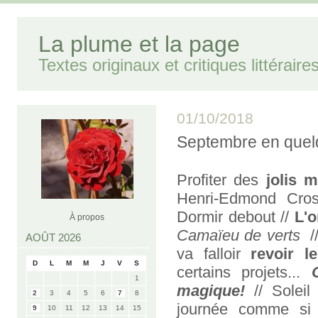
La plume et la page
Textes originaux et critiques littéraire
01/10/2018
Septembre en quel
Profiter des
jolis 
Henri-Edmond Cros
Dormir debout //
L'
À propos
Camaïeu de verts
/
AOÛT 2026
va falloir
revoir le
D
L
M
M
J
V
S
certains projets...
1
magique!
// Soleil 
2
3
4
5
6
7
8
journée comme si 
9
10
11
12
13
14
15