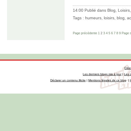
14:00 Publié dans
Blog
,
Loisirs
Tags :
humeurs
,
loisirs
,
blog
,
ac
Page précédente
1
2
3
4
5
6
7
8
9
Page s
Crée
Les derniers blogs mis à jour
|
Les 
Déclarer un contenu illicite
|
Mentions légales de ce blog
|