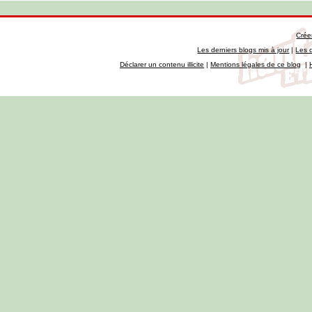
Crée
Les derniers blogs mis à jour
|
Les 
Déclarer un contenu illicite
|
Mentions légales de ce blog
|