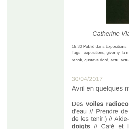
Catherine Vl
15:30 Publié dans
Expositions
,
Tags :
expositions
,
giverny
,
la 
renoir
,
gustave doré
,
actu
,
actu
30/04/2017
Avril en quelques 
Des
voiles radio
d'eau // Prendre de
de les tenir!) // Aide
doigts
// Café et l