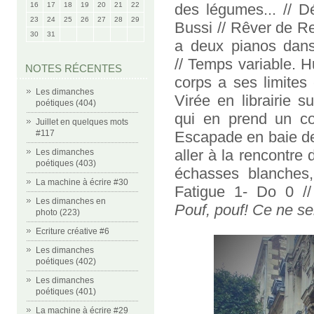
16
17
18
19
20
21
22
des légumes... // D
23
24
25
26
27
28
29
Bussi // Rêver de Re
30
31
a deux pianos dan
// Temps variable. H
NOTES RÉCENTES
corps a ses limites e
Les dimanches
Virée en librairie 
poétiques (404)
qui en prend un cou
Juillet en quelques mots
#117
Escapade en baie d
aller à la rencontr
Les dimanches
poétiques (403)
échasses blanches, 
La machine à écrire #30
Fatigue 1- Do 0 // 
Les dimanches en
Pouf, pouf! Ce ne ser
photo (223)
Ecriture créative #6
Les dimanches
poétiques (402)
Les dimanches
poétiques (401)
La machine à écrire #29