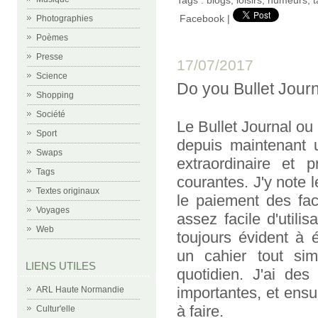
Facebook
|
Photographies
Poèmes
Presse
17/07/2017
Science
Do you Bullet Jour
Shopping
Société
Le Bullet Journal ou
Sport
depuis maintenant 
Swaps
extraordinaire et p
Tags
courantes. J'y note 
Textes originaux
le paiement des fact
Voyages
assez facile d'utili
Web
toujours évident à é
un cahier tout sim
LIENS UTILES
quotidien. J'ai de
importantes, et ensui
ARL Haute Normandie
à faire.
Cultur'elle