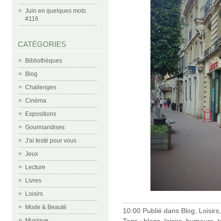
Juin en quelques mots
#116
CATÉGORIES
Bibliothèques
Blog
Challenges
Cinéma
Expositions
Gourmandises
J'ai testé pour vous
Jeux
Lecture
Livres
Loisirs
Mode & Beauté
10:00 Publié dans
Blog
,
Loisirs
Tags :
blogs
,
loisirs
,
humeurs
,
t
Musique