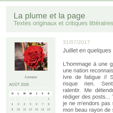
La plume et la page
Textes originaux et critiques littéraire
31/07/2017
Juillet en quelques
L'hommage à une gr
une nation reconnais
Ivre de fatigue // 
À propos
risque rien. Sent
AOÛT 2026
ralentir. Me détend
D
L
M
M
J
V
S
rédiger des posts...
1
je ne m'endors pas 
2
3
4
5
6
7
8
mon beau rayon de so
9
10
11
12
13
14
15