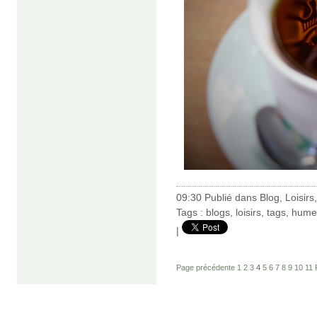
09:30 Publié dans
Blog
,
Loisirs
Tags :
blogs
,
loisirs
,
tags
,
hume
|
Page précédente
1
2
3
4
5
6
7
8
9
10
11