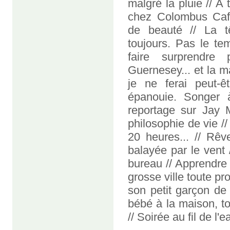
malgré la pluie // A 
chez Colombus Café 
de beauté // La t
toujours. Pas le tem
faire surprendre
Guernesey... et la m
je ne ferai peut-ê
épanouie. Songer à
reportage sur Jay M
philosophie de vie /
20 heures... // Rêv
balayée par le vent
bureau // Apprendre q
grosse ville toute p
son petit garçon de
bébé à la maison, t
// Soirée au fil de 