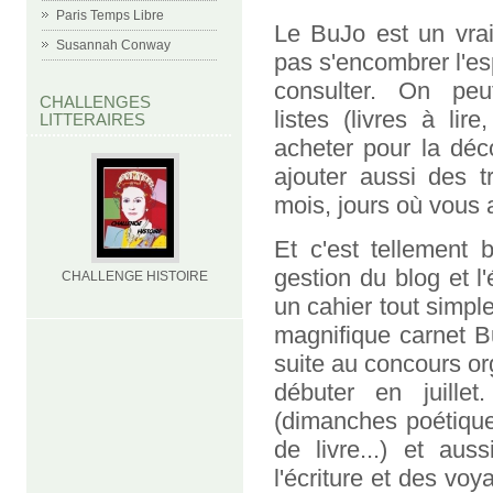
Paris Temps Libre
Le BuJo est un vrai
Susannah Conway
pas s'encombrer l'espr
consulter. On peu
CHALLENGES
listes (livres à li
LITTERAIRES
acheter pour la déco
ajouter aussi des t
mois, jours où vous 
Et c'est tellement 
gestion du blog et l'é
CHALLENGE HISTOIRE
un cahier tout simpl
magnifique carnet B
suite au concours o
débuter en juille
(dimanches poétique
de livre...) et aus
l'écriture et des voy