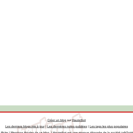
Créer un blog
sur
Hautetfort
Les derniers blogs mis à jour
|
Les dernières notes publiées
|
Les tags les plus populaires
llicite
|
Mentions légales de ce blog
|
Hautetfort
est une marque déposée de la société talkSpiri