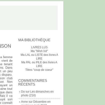
MA BIBLIOTHÈQUE
ONSON
LIVRES LUS
Ma "Wish list"
Ma LAL ou LISTE des livres A
 la femme
LIRE
 vient de
Ma PAL ou PILE des livres A
se tenant
LIRE
gens. Dans
Titres "coup de coeur"
st un peu
s disparu.
son club
COMMENTAIRES
ser. Non
RÉCENTS
 ayant un
aine tout
Do
sur
Les dimanches en
 que dans
photo (216)
ais il va
nuyé son
Anne
sur
Décembre en
e connaît