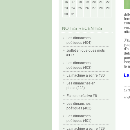
16
17
18
19
20
21
22
23
24
25
26
27
28
29
dif
30
31
fem
com
véc
NOTES RÉCENTES
att
Les dimanches
J'a
poétiques (404)
j'e
d'h
Juillet en quelques mots
dét
#117
per
lon
Les dimanches
le 
poétiques (403)
La
La machine à écrire #30
Les dimanches en
photo (223)
17:3
Ecriture créative #6
angl
Les dimanches
poétiques (402)
Les dimanches
poétiques (401)
La machine à écrire #29