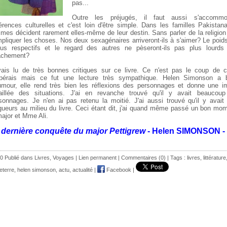
pas...
Outre les préjugés, il faut aussi s'accomm
férences culturelles et c'est loin d'être simple. Dans les familles Pakistan
mes décident rarement elles-même de leur destin. Sans parler de la religion 
pliquer les choses. Nos deux sexagénaires arriveront-ils à s'aimer? Le poids
us respectifs et le regard des autres ne pèseront-ils pas plus lourds
achement?
vais lu de très bonnes critiques sur ce livre. Ce n'est pas le coup de 
spérais mais ce fut une lecture très sympathique. Helen Simonson a 
umour, elle rend très bien les réflexions des personnages et donne une i
aillée des situations. J'ai en revanche trouvé qu'il y avait beaucou
sonnages. Je n'en ai pas retenu la moitié. J'ai aussi trouvé qu'il y avait
gueurs au milieu du livre. Ceci étant dit, j'ai quand même passé un bon mo
major et Mme Ali.
 dernière conquête du major Pettigrew
- Helen SIMONSON -
0 Publié dans
Livres
,
Voyages
|
Lien permanent
|
Commentaires (0)
| Tags :
livres
,
littérature
eterre
,
helen simonson
,
actu
,
actualité
|
Facebook
|