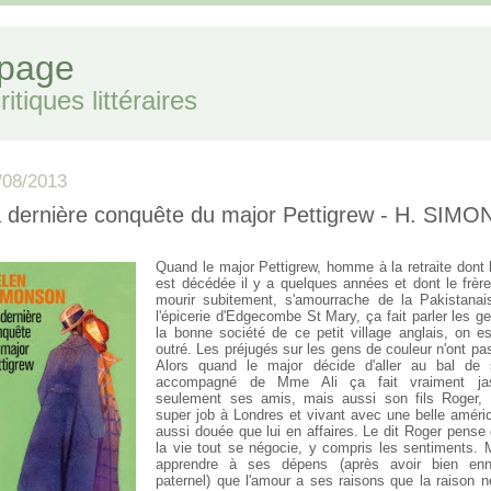
 page
itiques littéraires
/08/2013
 dernière conquête du major Pettigrew - H. SIM
Quand le major Pettigrew, homme à la retraite dont
est décédée il y a quelques années et dont le frère
mourir subitement, s'amourrache de la Pakistanai
l'épicerie d'Edgecombe St Mary, ça fait parler les 
la bonne société de ce petit village anglais, on e
outré. Les préjugés sur les gens de couleur n'ont pa
Alors quand le major décide d'aller au bal de 
accompagné de Mme Ali ça fait vraiment ja
seulement ses amis, mais aussi son fils Roger,
super job à Londres et vivant avec une belle améric
aussi douée que lui en affaires. Le dit Roger pense
la vie tout se négocie, y compris les sentiments. M
apprendre à ses dépens (après avoir bien en
paternel) que l'amour a ses raisons que la raison n