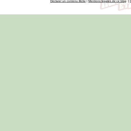
Déclarer un contenu illicite
|
Mentions légales de ce blog
|