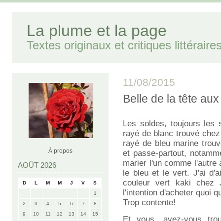
La plume et la page
Textes originaux et critiques littéraire
11/08/2015
Belle de la tête au
Les soldes, toujours les 
rayé de blanc trouvé chez
rayé de bleu marine trou
À propos
et passe-partout, notamm
marier l'un comme l'autre
AOÛT 2026
le bleu et le vert. J'ai d
couleur vert kaki chez
D
L
M
M
J
V
S
l'intention d'acheter quoi q
1
Trop contente!
2
3
4
5
6
7
8
9
10
11
12
13
14
15
Et vous, avez-vous tro