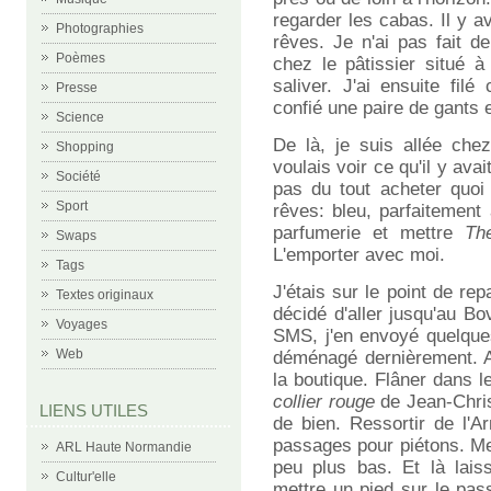
regarder les cabas. Il y av
Photographies
rêves. Je n'ai pas fait d
Poèmes
chez le pâtissier situé à
saliver. J'ai ensuite fi
Presse
confié une paire de gants e
Science
De là, je suis allée che
Shopping
voulais voir ce qu'il y av
Société
pas du tout acheter quoi 
Sport
rêves: bleu, parfaitement 
parfumerie et mettre
Th
Swaps
L'emporter avec moi.
Tags
J'étais sur le point de rep
Textes originaux
décidé d'aller jusqu'au Bov
Voyages
SMS, j'en envoyé quelques
Web
déménagé dernièrement. A
la boutique. Flâner dans l
collier rouge
de Jean-Chris
LIENS UTILES
de bien. Ressortir de l'A
passages pour piétons. Me 
ARL Haute Normandie
peu plus bas. Et là lais
Cultur'elle
mettre un pied sur le pas