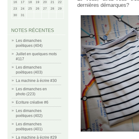
16
17
18
19
20
21
22
dernières démarques?
23
24
25
26
27
28
29
30
31
NOTES RÉCENTES
Les dimanches
poétiques (404)
Juillet en quelques mots
#117
Les dimanches
poétiques (403)
La machine à écrire #30
Les dimanches en
photo (223)
Ecriture créative #6
Les dimanches
poétiques (402)
Les dimanches
poétiques (401)
La machine à écrire #29