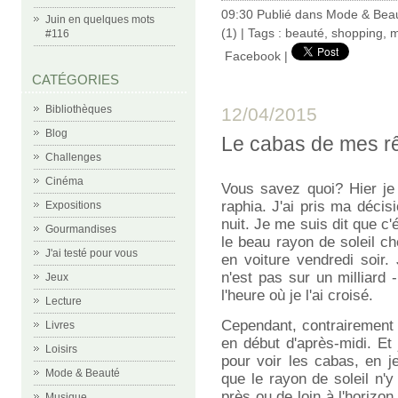
09:30 Publié dans
Mode & Bea
Juin en quelques mots
(1)
| Tags :
beauté
,
shopping
,
m
#116
Facebook
|
CATÉGORIES
Bibliothèques
12/04/2015
Blog
Le cabas de mes r
Challenges
Cinéma
Vous savez quoi? Hier je 
raphia. J'ai pris ma décis
Expositions
nuit. Je me suis dit que c
Gourmandises
le beau rayon de soleil che
J'ai testé pour vous
en voiture vendredi soir.
n'est pas sur un milliard -
Jeux
l'heure où je l'ai croisé.
Lecture
Cependant, contrairement à
Livres
en début d'après-midi. Et 
Loisirs
pour voir les cabas, en je
Mode & Beauté
que le rayon de soleil n'
près ou de loin à l'horizo
Musique