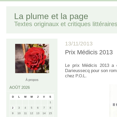
La plume et la page
Textes originaux et critiques littéraire
13/11/2013
Prix Médicis 2013
Le prix Médicis 2013 a
Darieussecq pour son ro
chez
P.O.L.
À propos
AOÛT 2026
D
L
M
M
J
V
S
1
2
3
4
5
6
7
8
9
10
11
12
13
14
15