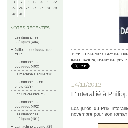
16
17
18
19
20
21
22
23
24
25
26
27
28
29
30
31
NOTES RÉCENTES
Les dimanches
poétiques (404)
Juillet en quelques mots
19:45 Publié dans
Lecture
,
Liv
#117
livres
,
lecture
,
littérature
,
prix in
Les dimanches
poétiques (403)
La machine à écrire #30
Les dimanches en
14/11/2012
photo (223)
L'Interallié à Philip
Ecriture créative #6
Les dimanches
poétiques (402)
Les jurés du Prix Interal
novembre pour son roman 
Les dimanches
poétiques (401)
La machine à écrire #29