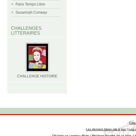
Paris Temps Libre
Susannah Conway
CHALLENGES
LITTERAIRES
CHALLENGE HISTOIRE
Crée
Les derniers blogs mis à jour
|
Les 
Déclarer un contenu illicite
|
Mentions légales de ce blog
|