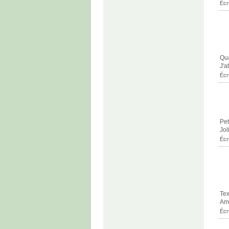
Écr
Qua
J'a
Écr
Pet
Jol
Écr
Tex
Ami
Écr