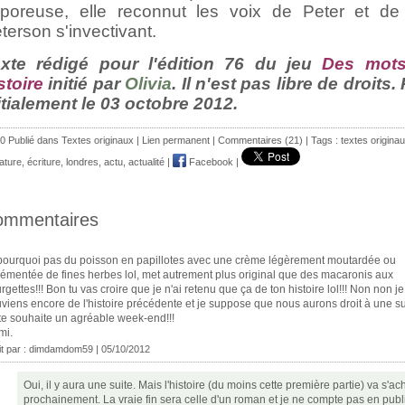
poreuse, elle reconnut les voix de Peter et de 
terson s'invectivant.
xte rédigé pour l'édition 76 du jeu
Des mots
stoire
initié par
Olivia
. Il n'est pas libre de droits.
itialement le 03 octobre 2012.
0 Publié dans
Textes originaux
|
Lien permanent
|
Commentaires (21)
| Tags :
textes origina
rature
,
écriture
,
londres
,
actu
,
actualité
|
Facebook
|
ommentaires
pourquoi pas du poisson en papillotes avec une crème légèrement moutardée ou
émentée de fines herbes lol, met autrement plus original que des macaronis aux
rgettes!!! Bon tu vas croire que je n'ai retenu que ça de ton histoire lol!!! Non non j
viens encore de l'histoire précédente et je suppose que nous aurons droit à une sui
te souhaite un agréable week-end!!!
mi.
it par :
dimdamdom59
| 05/10/2012
Oui, il y aura une suite. Mais l'histoire (du moins cette première partie) va s'a
prochainement. La vraie fin sera celle d'un roman et je ne compte pas en publ