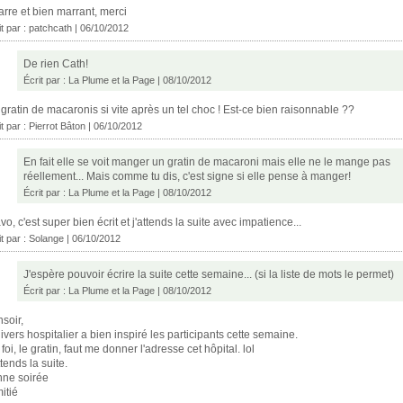
arre et bien marrant, merci
it par :
patchcath
| 06/10/2012
De rien Cath!
Écrit par :
La Plume et la Page
| 08/10/2012
gratin de macaronis si vite après un tel choc ! Est-ce bien raisonnable ??
it par :
Pierrot Bâton
| 06/10/2012
En fait elle se voit manger un gratin de macaroni mais elle ne le mange pas
réellement... Mais comme tu dis, c'est signe si elle pense à manger!
Écrit par :
La Plume et la Page
| 08/10/2012
vo, c'est super bien écrit et j'attends la suite avec impatience...
it par :
Solange
| 06/10/2012
J'espère pouvoir écrire la suite cette semaine... (si la liste de mots le permet)
Écrit par :
La Plume et la Page
| 08/10/2012
soir,
nivers hospitalier a bien inspiré les participants cette semaine.
foi, le gratin, faut me donner l'adresse cet hôpital. lol
ttends la suite.
ne soirée
itié