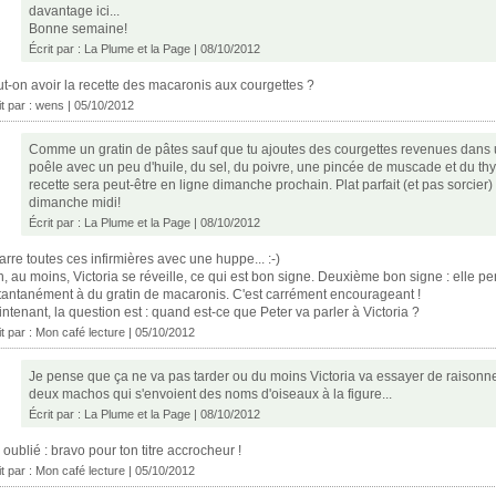
davantage ici...
Bonne semaine!
Écrit par :
La Plume et la Page
| 08/10/2012
t-on avoir la recette des macaronis aux courgettes ?
it par :
wens
| 05/10/2012
Comme un gratin de pâtes sauf que tu ajoutes des courgettes revenues dans
poêle avec un peu d'huile, du sel, du poivre, une pincée de muscade et du th
recette sera peut-être en ligne dimanche prochain. Plat parfait (et pas sorcier)
dimanche midi!
Écrit par :
La Plume et la Page
| 08/10/2012
arre toutes ces infirmières avec une huppe... :-)
, au moins, Victoria se réveille, ce qui est bon signe. Deuxième bon signe : elle p
tantanément à du gratin de macaronis. C'est carrément encourageant !
ntenant, la question est : quand est-ce que Peter va parler à Victoria ?
it par :
Mon café lecture
| 05/10/2012
Je pense que ça ne va pas tarder ou du moins Victoria va essayer de raisonn
deux machos qui s'envoient des noms d'oiseaux à la figure...
Écrit par :
La Plume et la Page
| 08/10/2012
i oublié : bravo pour ton titre accrocheur !
it par :
Mon café lecture
| 05/10/2012