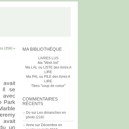
es (358) »
MA BIBLIOTHÈQUE
LIVRES LUS
Ma "Wish list"
Ma LAL ou LISTE des livres A
LIRE
Ma PAL ou PILE des livres A
LIRE
avait
Titres "coup de coeur"
 Il se
e avec
COMMENTAIRES
e Park
RÉCENTS
Marble
Do
sur
Les dimanches en
eremy
photo (216)
avait
Anne
sur
Décembre en
ndu un