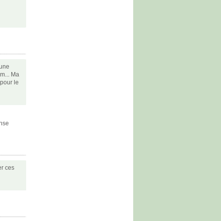
 une
ym... Ma
 pour le
ense
er ces