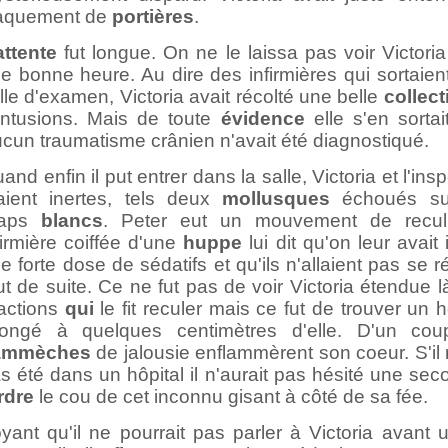
aquement de
portières
.
attente
fut longue. On ne le laissa pas voir Victori
e bonne heure. Au dire des infirmières qui sortaien
lle d'examen, Victoria avait récolté une belle
collect
ntusions. Mais de toute
évidence
elle s'en sortai
cun traumatisme crânien n'avait été diagnostiqué.
and enfin il put entrer dans la salle, Victoria et l'ins
aient inertes, tels deux
mollusques
échoués su
raps
blancs
. Peter eut un mouvement de recu
firmière coiffée d'une
huppe
lui dit qu'on leur avait 
e forte dose de sédatifs et qu'ils n'allaient pas se ré
ut de suite. Ce ne fut pas de voir Victoria étendue 
actions
qui
le fit reculer mais ce fut de trouver un
longé à quelques centimètres d'elle. D'un co
lammèches
de jalousie enflammèrent son coeur. S'il 
s été dans un hôpital il n'aurait pas hésité une se
rdre
le cou de cet inconnu gisant à côté de sa fée.
yant qu'il ne pourrait pas parler à Victoria avant 