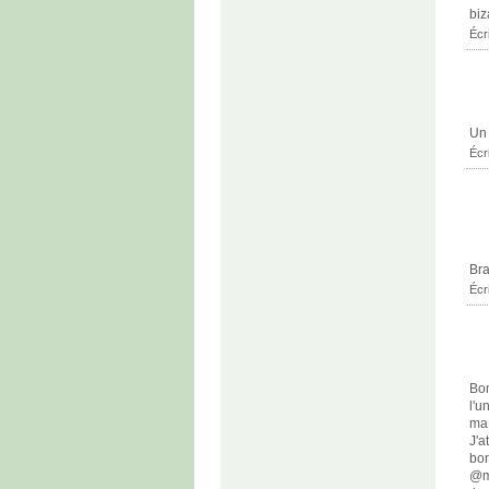
biz
Écr
Un 
Écr
Bra
Écr
Bon
l'u
ma 
J'a
bon
@m