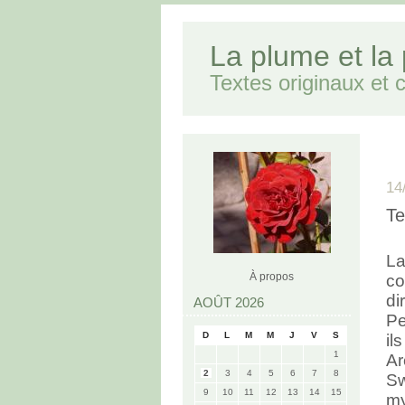
La plume et la
Textes originaux et cr
14
Te
L
À propos
co
di
AOÛT 2026
Pe
D
L
M
M
J
V
S
il
1
A
2
3
4
5
6
7
8
S
9
10
11
12
13
14
15
my