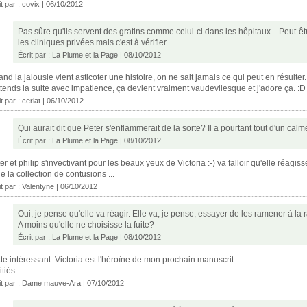
it par :
covix
| 06/10/2012
Pas sûre qu'ils servent des gratins comme celui-ci dans les hôpitaux... Peut-ê
les cliniques privées mais c'est à vérifier.
Écrit par :
La Plume et la Page
| 08/10/2012
nd la jalousie vient asticoter une histoire, on ne sait jamais ce qui peut en résulter. 
ttends la suite avec impatience, ça devient vraiment vaudevilesque et j'adore ça. :D
it par :
ceriat
| 06/10/2012
Qui aurait dit que Peter s'enflammerait de la sorte? Il a pourtant tout d'un calm
Écrit par :
La Plume et la Page
| 08/10/2012
er et philip s'invectivant pour les beaux yeux de Victoria :-) va falloir qu'elle réagisse 
ie la collection de contusions ...
it par : Valentyne | 06/10/2012
Oui, je pense qu'elle va réagir. Elle va, je pense, essayer de les ramener à la r
A moins qu'elle ne choisisse la fuite?
Écrit par :
La Plume et la Page
| 08/10/2012
te intéressant. Victoria est l'héroïne de mon prochain manuscrit.
tiés
it par : Dame mauve-Ara | 07/10/2012