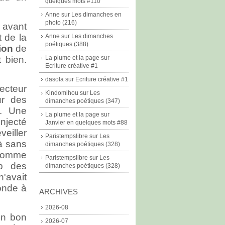
quelques mots #110
Anne
sur
Les dimanches en
photo (216)
a avant
t de la
Anne
sur
Les dimanches
poétiques (388)
ion
de
t bien.
La plume et la page
sur
Ecriture créative #1
dasola
sur
Ecriture créative #1
pecteur
Kindomihou
sur
Les
r des
dimanches poétiques (347)
l. Une
La plume et la page
sur
injecté
Janvier en quelques mots #88
veiller
Paristempslibre
sur
Les
là sans
dimanches poétiques (328)
 homme
Paristempslibre
sur
Les
up des
dimanches poétiques (328)
n'avait
conde à
ARCHIVES
2026-08
un bon
2026-07