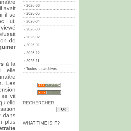
naître
2026-06
l avait
2026-05
r il se
c lui.
2026-04
erviewé
2026-03
efusait
2026-02
ion de
2026-01
quiner
2025-12
2025-11
rs
à la
Toutes les archives
l elle
nnaître
n. Les
mension
 se vit
u'elle
RECHERCHER
nsation
er dans
n plus
WHAT TIME IS IT?
etraite