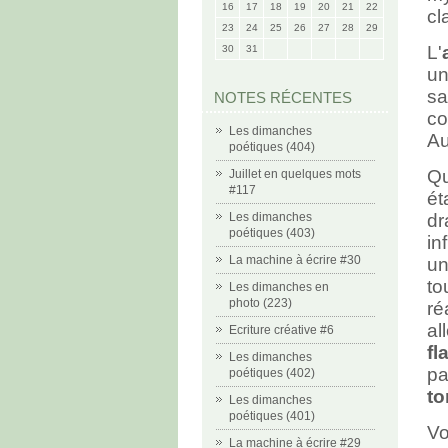
16
17
18
19
20
21
22
cl
23
24
25
26
27
28
29
L'
30
31
un
sa
NOTES RÉCENTES
co
Les dimanches
Au
poétiques (404)
Qu
Juillet en quelques mots
#117
ét
Les dimanches
d
poétiques (403)
in
La machine à écrire #30
un
to
Les dimanches en
photo (223)
ré
al
Ecriture créative #6
f
Les dimanches
pa
poétiques (402)
to
Les dimanches
poétiques (401)
Vo
La machine à écrire #29