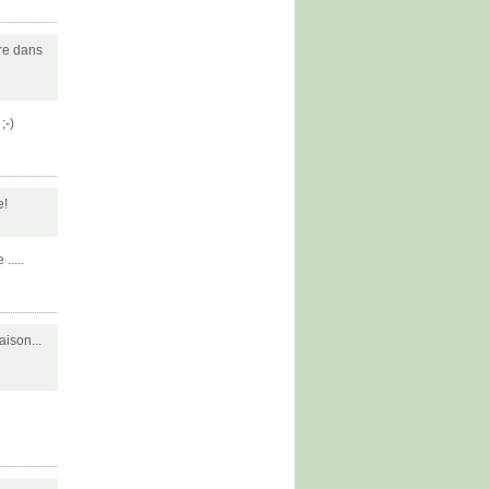
tre dans
;-)
e!
.....
aison...