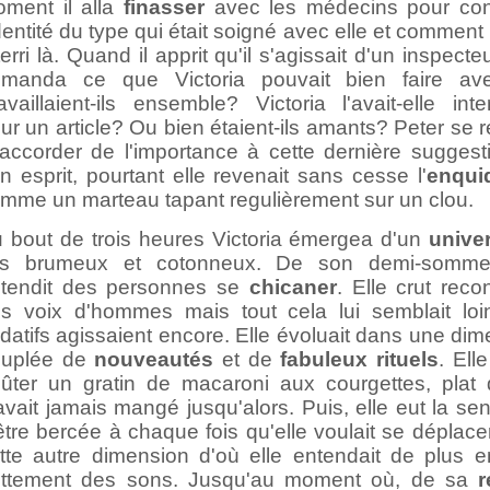
ment il alla
finasser
avec les médecins pour con
identité du type qui était soigné avec elle et comment i
terri là. Quand il apprit qu'il s'agissait d'un inspecteu
manda ce que Victoria pouvait bien faire ave
availlaient-ils ensemble? Victoria l'avait-elle int
ur un article? Ou bien étaient-ils amants? Peter se r
accorder de l'importance à cette dernière suggest
n esprit, pourtant elle revenait sans cesse l'
enqui
mme un marteau tapant regulièrement sur un clou.
 bout de trois heures Victoria émergea d'un
unive
is brumeux et cotonneux. De son demi-sommei
tendit des personnes se
chicaner
. Elle crut reco
s voix d'hommes mais tout cela lui semblait loi
datifs agissaient encore. Elle évoluait dans une di
euplée de
nouveautés
et de
fabuleux
rituels
. Elle
ûter un gratin de macaroni aux courgettes, plat q
avait jamais mangé jusqu'alors. Puis, elle eut la se
être bercée à chaque fois qu'elle voulait se déplac
tte autre dimension d'où elle entendait de plus e
ttement des sons. Jusqu'au moment où, de sa
r