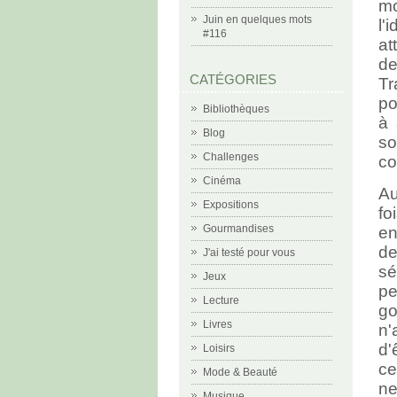
mo
Juin en quelques mots
l'
#116
at
de
CATÉGORIES
Tr
po
Bibliothèques
à 
Blog
so
Challenges
co
Cinéma
Au
Expositions
fo
Gourmandises
en
de
J'ai testé pour vous
sé
Jeux
p
Lecture
go
Livres
n'
d'
Loisirs
ce
Mode & Beauté
ne
Musique