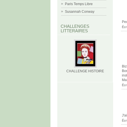
Paris Temps Libre
Susannah Conway
Peu
CHALLENGES
Écr
LITTERAIRES
Biz
Bon
CHALLENGE HISTOIRE
ins
Mai
Écr
J'a
Écr