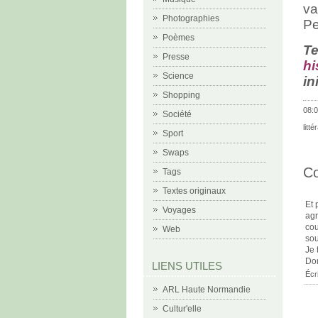
va
Photographies
Pe
Poèmes
Te
Presse
hi
Science
in
Shopping
08:0
Société
litté
Sport
Swaps
C
Tags
Textes originaux
Et 
Voyages
agr
cou
Web
sou
Je 
Do
LIENS UTILES
Écr
ARL Haute Normandie
Cultur'elle