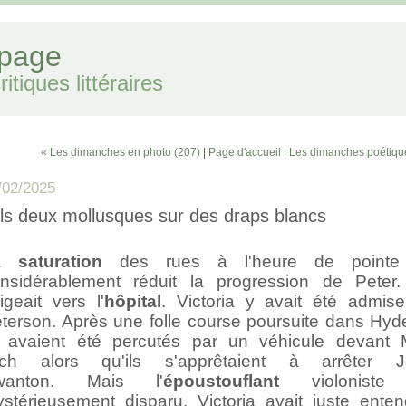
 page
itiques littéraires
« Les dimanches en photo (207)
|
Page d'accueil
|
Les dimanches poétiqu
/02/2025
ls deux mollusques sur des draps blancs
a
saturation
des rues à l'heure de pointe 
nsidérablement réduit la progression de Peter.
rigeait vers l'
hôpital
. Victoria y avait été admis
terson. Après une folle course poursuite dans Hyd
s avaient été percutés par un véhicule devant 
rch alors qu'ils s'apprêtaient à arrêter J
wanton. Mais l'
époustouflant
violoniste 
stérieusement disparu. Victoria avait juste ente