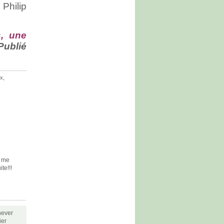
Philip
, une
 Publié
ux
,
e me
te!!!
chever
ier