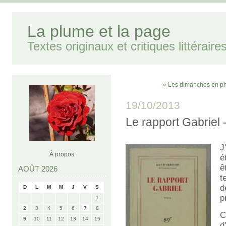
La plume et la page
Textes originaux et critiques littéraire
« Les dimanches en ph
19/10/2013
Le rapport Gabrie
J
À propos
é
ê
AOÛT 2026
t
d
D
L
M
M
J
V
S
p
1
2
3
4
5
6
7
8
C
9
10
11
12
13
14
15
d