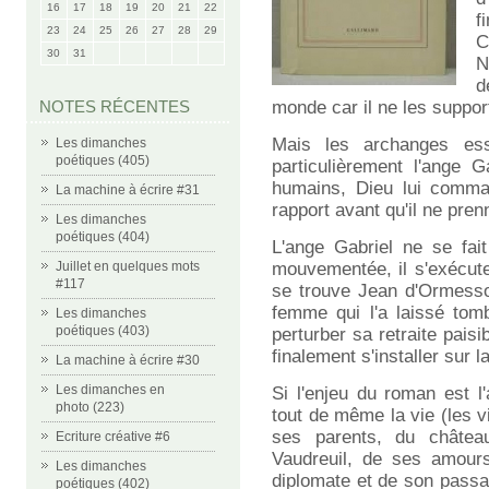
16
17
18
19
20
21
22
f
23
24
25
26
27
28
29
C
30
31
N
d
NOTES RÉCENTES
monde car il ne les suppor
Mais les archanges essai
Les dimanches
poétiques (405)
particulièrement l'ange 
humains, Dieu lui command
La machine à écrire #31
rapport avant qu'il ne pren
Les dimanches
poétiques (404)
L'ange Gabriel ne se fai
Juillet en quelques mots
mouvementée, il s'exécute
#117
se trouve Jean d'Ormesson
femme qui l'a laissé tom
Les dimanches
poétiques (403)
perturber sa retraite paisi
finalement s'installer sur la
La machine à écrire #30
Les dimanches en
Si l'enjeu du roman est l'
photo (223)
tout de même la vie (les 
ses parents, du châtea
Ecriture créative #6
Vaudreuil, de ses amours
Les dimanches
diplomate et de son passa
poétiques (402)