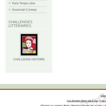
Paris Temps Libre
Susannah Conway
CHALLENGES
LITTERAIRES
CHALLENGE HISTOIRE
Crée
Les derniers blogs mis à jour
|
Les 
Déclarer un contenu illicite
|
Mentions légales de ce blog
|