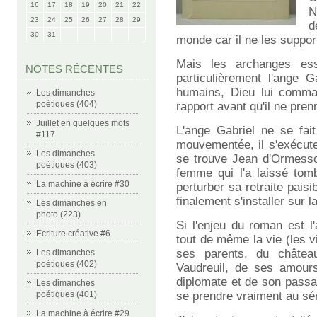
16
17
18
19
20
21
22
N
23
24
25
26
27
28
29
d
30
31
monde car il ne les suppor
Mais les archanges essai
NOTES RÉCENTES
particulièrement l'ange 
humains, Dieu lui command
Les dimanches
poétiques (404)
rapport avant qu'il ne pren
Juillet en quelques mots
L'ange Gabriel ne se fai
#117
mouvementée, il s'exécute
Les dimanches
se trouve Jean d'Ormesson
poétiques (403)
femme qui l'a laissé tom
La machine à écrire #30
perturber sa retraite paisi
finalement s'installer sur la
Les dimanches en
photo (223)
Si l'enjeu du roman est l'
Ecriture créative #6
tout de même la vie (les 
ses parents, du châtea
Les dimanches
poétiques (402)
Vaudreuil, de ses amours
diplomate et de son passa
Les dimanches
poétiques (401)
se prendre vraiment au sé
La machine à écrire #29