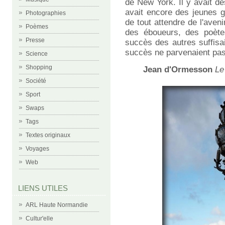
de New York. Il y avait des
avait encore des jeunes g
Photographies
de tout attendre de l'aveni
Poèmes
des éboueurs, des poète
Presse
succès des autres suffisa
succès ne parvenaient pas
Science
Shopping
Jean d'Ormesson
Le
Société
Sport
Swaps
Tags
Textes originaux
Voyages
Web
LIENS UTILES
ARL Haute Normandie
Cultur'elle