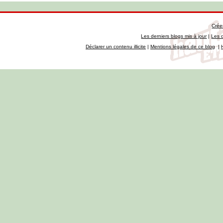
Crée
Les derniers blogs mis à jour
|
Les 
Déclarer un contenu illicite
|
Mentions légales de ce blog
|