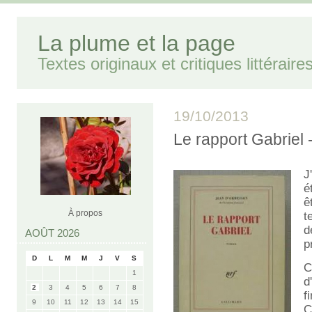
La plume et la page
Textes originaux et critiques littéraire
19/10/2013
Le rapport Gabrie
J
é
ê
À propos
t
d
AOÛT 2026
p
D
L
M
M
J
V
S
C
1
d
2
3
4
5
6
7
8
f
9
10
11
12
13
14
15
C