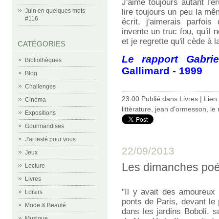
J'aime toujours autant l'ér
Juin en quelques mots
lire toujours un peu la m
#116
écrit, j'aimerais parfois
invente un truc fou, qu'il 
et je regrette qu'il cède à la
CATÉGORIES
Le rapport Gabrie
Bibliothèques
Gallimard - 1999
Blog
Challenges
23:00 Publié dans
Livres
|
Lien
Cinéma
littérature
,
jean d'ormesson
,
le 
Expositions
Gourmandises
J'ai testé pour vous
22/09/2013
Jeux
Les dimanches poé
Lecture
Livres
"Il y avait des amoureux 
Loisirs
ponts de Paris, devant le
Mode & Beauté
dans les jardins Boboli, 
Musique