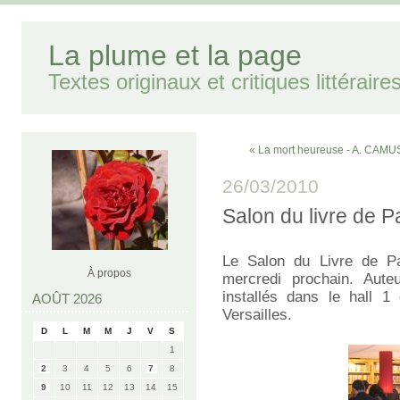
La plume et la page
Textes originaux et critiques littéraire
« La mort heureuse - A. CAMU
26/03/2010
Salon du livre de P
Le Salon du Livre de Par
À propos
mercredi prochain. Aute
installés dans le hall 1
AOÛT 2026
Versailles.
D
L
M
M
J
V
S
1
2
3
4
5
6
7
8
9
10
11
12
13
14
15