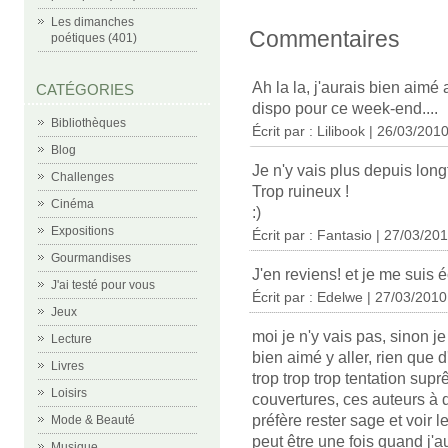
Les dimanches
Commentaires
poétiques (401)
Ah la la, j'aurais bien aimé 
CATÉGORIES
dispo pour ce week-end....
Bibliothèques
Écrit par :
Lilibook
| 26/03/201
Blog
Je n'y vais plus depuis lon
Challenges
Trop ruineux !
Cinéma
:)
Expositions
Écrit par :
Fantasio
| 27/03/20
Gourmandises
J'en reviens! et je me suis é
J'ai testé pour vous
Écrit par :
Edelwe
| 27/03/2010
Jeux
moi je n'y vais pas, sinon je
Lecture
bien aimé y aller, rien que 
Livres
trop trop trop tentation sup
Loisirs
couvertures, ces auteurs à dé
préfère rester sage et voir le
Mode & Beauté
peut être une fois quand j'a
Musique