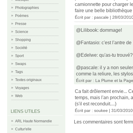
camionnette pour charger l
Photographies
faire une belle bibliothèque .
Poèmes
Écrit par :
pascale
| 28/03/201
Presse
@Lilibook: dommage!
Science
Shopping
@Fantasio: c'est l'antre de 
Société
@Edelwe: qu'as-tu trouvé?
Sport
Swaps
@pascale: il y a non seuleme
Tags
comme la reliure, les stylos
Textes originaux
Écrit par :
La Plume et la Pag
Voyages
Ca fait drôlement envie... Ce
Web
temps, mais l'an prochain, a
(s'il est reconduit....)
Écrit par :
soukee
| 31/03/2010
LIENS UTILES
ARL Haute Normandie
Les commentaires sont ferm
Cultur'elle