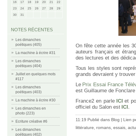
16
17
18
19
20
21
22
23
24
25
26
27
28
29
30
31
NOTES RÉCENTES
Les dimanches
poétiques (405)
On fête cette année les 3
auteurs français et étran
La machine à écrire #31
des lectures et des dédica
Les dimanches
poétiques (404)
Tous les styles sont repré
grands devraient y trouver
Juillet en quelques mots
#117
Le
Prix Essai France Télé
Les dimanches
est Guillaume de Fonclar
poétiques (403)
La machine à écrire #30
France2 en parle
ICI
et po
officiel du Salon est
ICI
.
Les dimanches en
photo (223)
11:19 Publié dans
Blog
|
Lien 
Ecriture créative #6
littérature
,
romans
,
essais
,
actu
Les dimanches
poétiques (402)