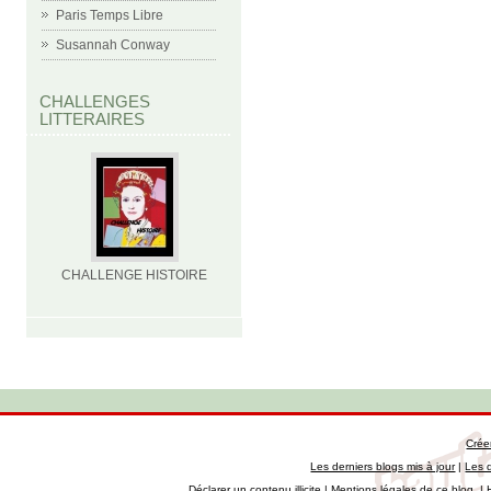
Paris Temps Libre
Susannah Conway
CHALLENGES
LITTERAIRES
CHALLENGE HISTOIRE
Crée
Les derniers blogs mis à jour
|
Les 
Déclarer un contenu illicite
|
Mentions légales de ce blog
|