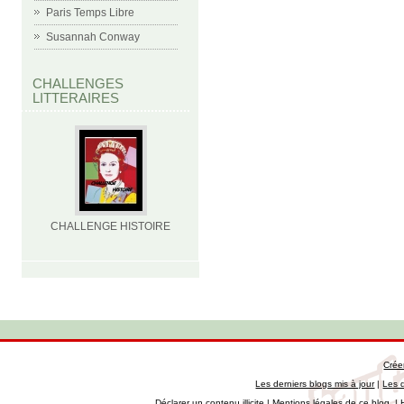
Paris Temps Libre
Susannah Conway
CHALLENGES
LITTERAIRES
CHALLENGE HISTOIRE
Crée
Les derniers blogs mis à jour
|
Les 
Déclarer un contenu illicite
|
Mentions légales de ce blog
|