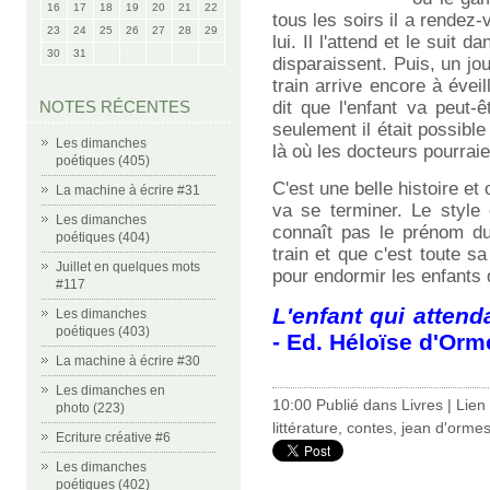
16
17
18
19
20
21
22
tous les soirs il a rendez
23
24
25
26
27
28
29
lui. Il l'attend et le suit
30
31
disparaissent. Puis, un jo
train arrive encore à évei
NOTES RÉCENTES
dit que l'enfant va peut-
seulement il était possible
Les dimanches
là où les docteurs pourraie
poétiques (405)
C'est une belle histoire 
La machine à écrire #31
va se terminer. Le style 
Les dimanches
connaît pas le prénom du 
poétiques (404)
train et que c'est toute sa
Juillet en quelques mots
pour endormir les enfants 
#117
L'enfant qui attenda
Les dimanches
poétiques (403)
- Ed. Héloïse d'Orm
La machine à écrire #30
Les dimanches en
10:00 Publié dans
Livres
|
Lien
photo (223)
littérature
,
contes
,
jean d'orme
Ecriture créative #6
Les dimanches
poétiques (402)