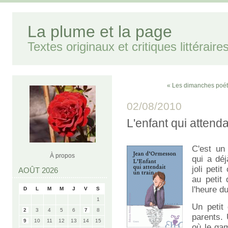
La plume et la page
Textes originaux et critiques littéraire
« Les dimanches poét
02/08/2010
L'enfant qui attend
C'est un
À propos
qui a déj
joli peti
AOÛT 2026
au petit 
l'heure du
D
L
M
M
J
V
S
1
Un petit
2
3
4
5
6
7
8
parents.
9
10
11
12
13
14
15
où le gam