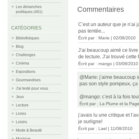
Les dimanches
Commentaires
poétiques (401)
C'est un auteur que je n'ai 
CATÉGORIES
pas tentée...
Écrit par :
Marie
| 02/08/2010
Bibliothèques
Blog
J'ai beaucoup aimé ce livre
Challenges
de lecture. J'ai trouvé cette h
Cinéma
Écrit par :
mango
| 03/08/2010
Expositions
@Marie: j'aime beaucoup sa
Gourmandises
pas son style pompeux, ça s
J'ai testé pour vous
@mango: c'est à la fois tout
Jeux
Écrit par :
La Plume et la Pag
Lecture
Livres
j'avais lu une critique et l'a
je surligne!
Loisirs
Écrit par :
Lael
| 11/08/2010
Mode & Beauté
Musique