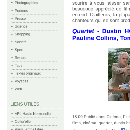
sourire à vous laisser sa
Photographies
beaucoup apprécié ce fil
Poèmes
entend. D'ailleurs, la plu
Presse
chanteurs qui se sont prod
Science
Quartet
- Dustin H
Shopping
Pauline Collins, Tom
Société
Sport
Swaps
Tags
Textes originaux
Voyages
Web
LIENS UTILES
ARL Haute Normandie
18:00 Publié dans
Cinéma
,
Fil
Cultur'elle
films
,
cinéma
,
quartet
,
dustin h
Paris Temps Libre