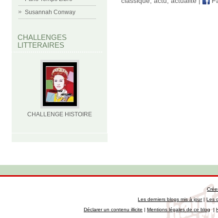
classique
,
actu
,
actualité
|
Fa
Susannah Conway
CHALLENGES
LITTERAIRES
CHALLENGE HISTOIRE
Crée
Les derniers blogs mis à jour
|
Les 
Déclarer un contenu illicite
|
Mentions légales de ce blog
|