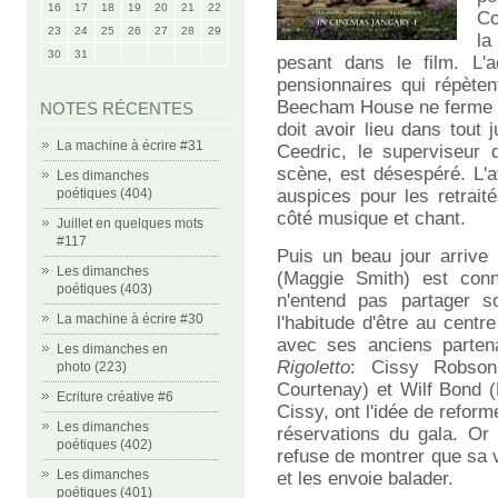
16
17
18
19
20
21
22
Co
23
24
25
26
27
28
29
la
30
31
pesant dans le film. L'
pensionnaires qui répèten
Beecham House ne ferme pa
NOTES RÉCENTES
doit avoir lieu dans tout
La machine à écrire #31
Ceedric, le superviseur 
scène, est désespéré. L'a
Les dimanches
poétiques (404)
auspices pour les retraité
côté musique et chant.
Juillet en quelques mots
#117
Puis un beau jour arriv
Les dimanches
(Maggie Smith) est conn
poétiques (403)
n'entend pas partager so
La machine à écrire #30
l'habitude d'être au cent
avec ses anciens parten
Les dimanches en
Rigoletto
: Cissy Robson
photo (223)
Courtenay) et Wilf Bond (
Ecriture créative #6
Cissy, ont l'idée de reform
Les dimanches
réservations du gala. Or
poétiques (402)
refuse de montrer que sa vo
Les dimanches
et les envoie balader.
poétiques (401)