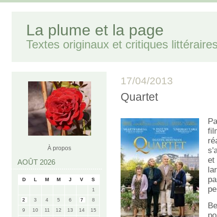
La plume et la page
Textes originaux et critiques littéraire
17/04/2013
Quartet
Pa
f
ré
À propos
s'
et
AOÛT 2026
la
pa
D
L
M
M
J
V
S
pe
1
2
3
4
5
6
7
8
Be
9
10
11
12
13
14
15
po