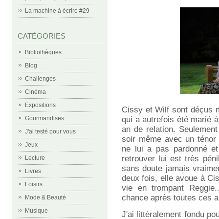
La machine à écrire #29
CATÉGORIES
Bibliothèques
Blog
Challenges
Cinéma
Expositions
Cissy et Wilf sont déçus 
qui a autrefois été marié
Gourmandises
an de relation. Seulement
J'ai testé pour vous
soir même avec un ténor p
Jeux
ne lui a pas pardonné e
retrouver lui est très péni
Lecture
sans doute jamais vraimen
Livres
deux fois, elle avoue à Cis
Loisirs
vie en trompant Reggie..
chance après toutes ces 
Mode & Beauté
Musique
J'ai littéralement fondu p