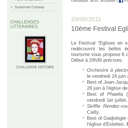
classique
,
actu
,
actualité
|
Fa
Susannah Conway
20/06/2011
CHALLENGES
LITTERAIRES
10ème Festival Egl
Le Festival "Eglises en 
redécouvrir les belles é
tourisme vous propose 6 co
Début à 20h30 précises.
CHALLENGE HISTOIRE
Orchestre à plectr
le vendredi 24 juin 
Best of
Jean-Jacqu
28 juin à l'église d
Best of
Phaella
(c
vendredi 1er juillet.
Skiffle Rendez-vo
Cailly.
Best of
Gadjologie
l'église d'Eslettes.