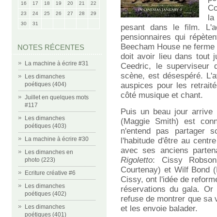
16
17
18
19
20
21
22
Co
23
24
25
26
27
28
29
la
30
31
pesant dans le film. L'
pensionnaires qui répèten
Beecham House ne ferme pa
NOTES RÉCENTES
doit avoir lieu dans tout
La machine à écrire #31
Ceedric, le superviseur 
scène, est désespéré. L'a
Les dimanches
poétiques (404)
auspices pour les retraité
côté musique et chant.
Juillet en quelques mots
#117
Puis un beau jour arriv
Les dimanches
(Maggie Smith) est conn
poétiques (403)
n'entend pas partager so
La machine à écrire #30
l'habitude d'être au cent
avec ses anciens parten
Les dimanches en
Rigoletto
: Cissy Robson
photo (223)
Courtenay) et Wilf Bond (
Ecriture créative #6
Cissy, ont l'idée de reform
Les dimanches
réservations du gala. Or
poétiques (402)
refuse de montrer que sa vo
Les dimanches
et les envoie balader.
poétiques (401)