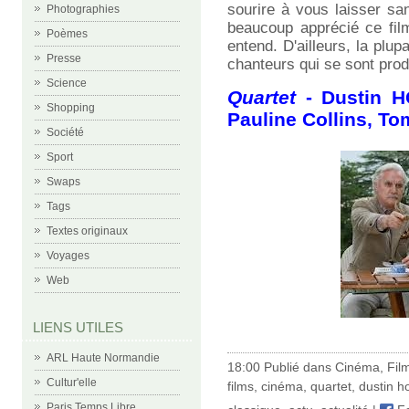
sourire à vous laisser sa
Photographies
beaucoup apprécié ce fil
Poèmes
entend. D'ailleurs, la plu
Presse
chanteurs qui se sont prod
Science
Quartet
- Dustin H
Shopping
Pauline Collins, Tom
Société
Sport
Swaps
Tags
Textes originaux
Voyages
Web
LIENS UTILES
ARL Haute Normandie
18:00 Publié dans
Cinéma
,
Fil
Cultur'elle
films
,
cinéma
,
quartet
,
dustin h
Paris Temps Libre