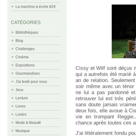
La machine à écrire #29
CATÉGORIES
Bibliothèques
Blog
Challenges
Cinéma
Expositions
Cissy et Wilf sont déçus 
qui a autrefois été marié
Gourmandises
an de relation. Seulement
J'ai testé pour vous
soir même avec un ténor p
Jeux
ne lui a pas pardonné e
retrouver lui est très péni
Lecture
sans doute jamais vraimen
Livres
deux fois, elle avoue à Cis
Loisirs
vie en trompant Reggie..
chance après toutes ces 
Mode & Beauté
Musique
J'ai littéralement fondu p