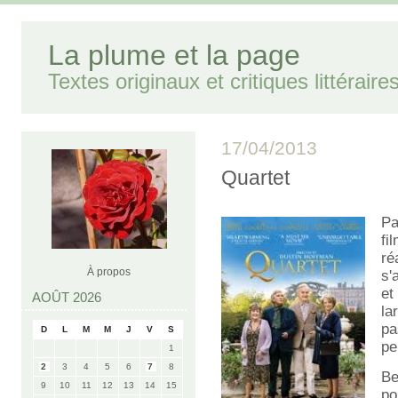
La plume et la page
Textes originaux et critiques littéraire
17/04/2013
Quartet
Pa
f
ré
À propos
s'
et
AOÛT 2026
la
pa
D
L
M
M
J
V
S
pe
1
2
3
4
5
6
7
8
Be
9
10
11
12
13
14
15
po