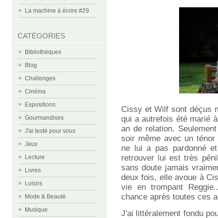
La machine à écrire #29
CATÉGORIES
Bibliothèques
Blog
Challenges
Cinéma
Expositions
Cissy et Wilf sont déçus 
qui a autrefois été marié
Gourmandises
an de relation. Seulement
J'ai testé pour vous
soir même avec un ténor p
Jeux
ne lui a pas pardonné e
retrouver lui est très péni
Lecture
sans doute jamais vraimen
Livres
deux fois, elle avoue à Cis
Loisirs
vie en trompant Reggie..
chance après toutes ces 
Mode & Beauté
Musique
J'ai littéralement fondu p