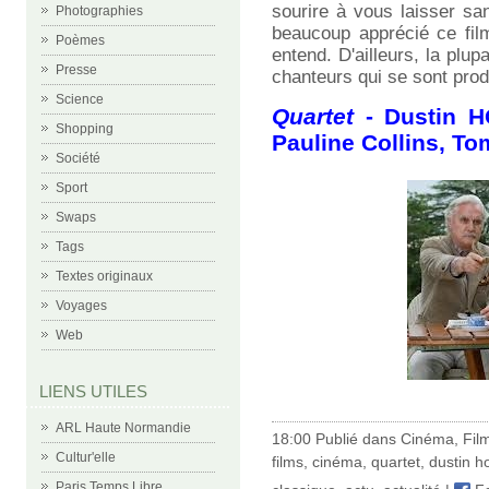
sourire à vous laisser sa
Photographies
beaucoup apprécié ce fil
Poèmes
entend. D'ailleurs, la plu
Presse
chanteurs qui se sont prod
Science
Quartet
- Dustin H
Shopping
Pauline Collins, Tom
Société
Sport
Swaps
Tags
Textes originaux
Voyages
Web
LIENS UTILES
ARL Haute Normandie
18:00 Publié dans
Cinéma
,
Fil
Cultur'elle
films
,
cinéma
,
quartet
,
dustin h
Paris Temps Libre