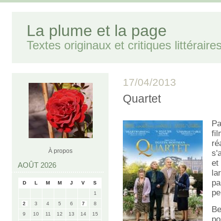
La plume et la page
Textes originaux et critiques littéraire
17/04/2013
Quartet
Pa
f
ré
À propos
s'
et
AOÛT 2026
la
pa
D
L
M
M
J
V
S
pe
1
2
3
4
5
6
7
8
Be
9
10
11
12
13
14
15
po