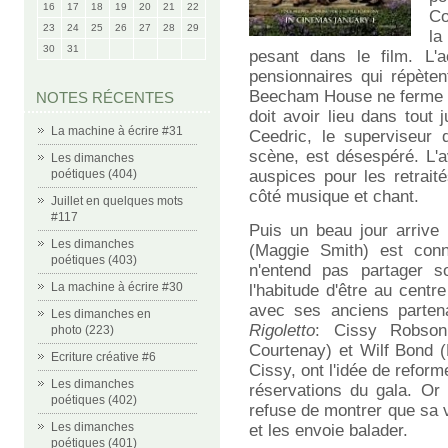
16
17
18
19
20
21
22
Co
23
24
25
26
27
28
29
la
30
31
pesant dans le film. L'
pensionnaires qui répèten
Beecham House ne ferme pa
NOTES RÉCENTES
doit avoir lieu dans tout
La machine à écrire #31
Ceedric, le superviseur 
scène, est désespéré. L'a
Les dimanches
poétiques (404)
auspices pour les retraité
côté musique et chant.
Juillet en quelques mots
#117
Puis un beau jour arriv
Les dimanches
(Maggie Smith) est conn
poétiques (403)
n'entend pas partager so
La machine à écrire #30
l'habitude d'être au cent
avec ses anciens parten
Les dimanches en
Rigoletto
: Cissy Robson
photo (223)
Courtenay) et Wilf Bond (
Ecriture créative #6
Cissy, ont l'idée de reform
Les dimanches
réservations du gala. Or
poétiques (402)
refuse de montrer que sa vo
Les dimanches
et les envoie balader.
poétiques (401)