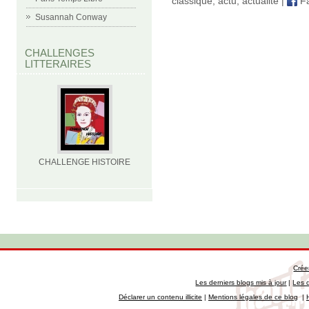
classique
,
actu
,
actualité
|
Fa
Susannah Conway
CHALLENGES
LITTERAIRES
CHALLENGE HISTOIRE
Crée
Les derniers blogs mis à jour
|
Les 
Déclarer un contenu illicite
|
Mentions légales de ce blog
|