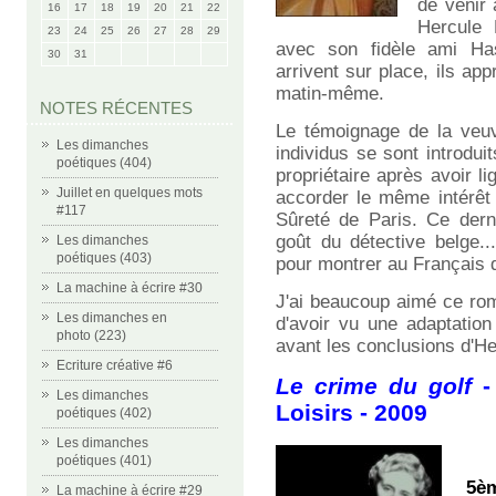
de venir 
16
17
18
19
20
21
22
Hercule 
23
24
25
26
27
28
29
avec son fidèle ami Ha
30
31
arrivent sur place, ils a
matin-même.
NOTES RÉCENTES
Le témoignage de la veuv
Les dimanches
individus se sont introdui
poétiques (404)
propriétaire après avoir 
Juillet en quelques mots
accorder le même intérêt 
#117
Sûreté de Paris. Ce dern
goût du détective belge.
Les dimanches
poétiques (403)
pour montrer au Français q
La machine à écrire #30
J'ai beaucoup aimé ce rom
Les dimanches en
d'avoir vu une adaptation
photo (223)
avant les conclusions d'He
Ecriture créative #6
Le crime du golf
-
Les dimanches
Loisirs - 2009
poétiques (402)
Les dimanches
poétiques (401)
5è
La machine à écrire #29