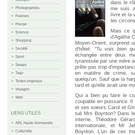
dans le rô
Photographies
me suis a
livre et la
Poèmes
les circon
Presse
Mais ce qu
Science
d'Agatha C
Shopping
Moyen-Orient, surprend u
d'hôtel:
"Tu vois bien qu'
Société
échangée entre deux me
Sport
tyrannisée par une mère a
Swaps
prête pas trop d'importan
en matière de crime, sa
Tags
quelqu'un. Sauf que la har
Textes originaux
tard et qu'elle avait une m
Voyages
Qui a bien pu faire le c
Web
coupable en puissance. I
et ses soeurs Carol et Gine
LIENS UTILES
tué Mrs Boynton? Dans le 
interne, Théodore Géra
ARL Haute Normandie
internationale, et Mr J
Boynton. L'un de ces tro
Cultur'elle