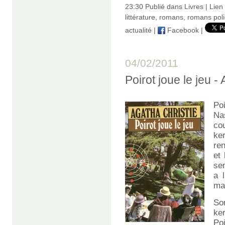
23:30 Publié dans
Livres
|
Lien
littérature
,
romans
,
romans poli
actualité
|
Facebook
|
04/02/2011
Poirot joue le jeu 
Po
Na
co
ke
re
et
sem
a 
mai
So
ke
Po