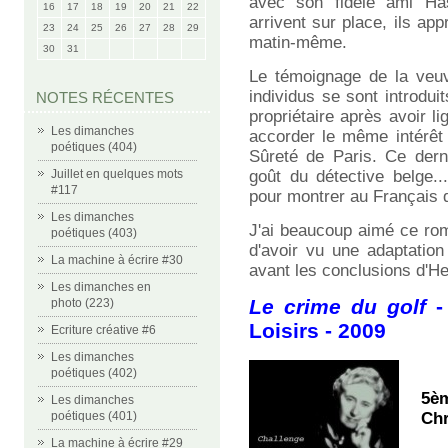
avec son fidèle ami Ha
16
17
18
19
20
21
22
arrivent sur place, ils a
23
24
25
26
27
28
29
matin-même.
30
31
Le témoignage de la veuv
individus se sont introdui
NOTES RÉCENTES
propriétaire après avoir 
Les dimanches
accorder le même intérêt 
poétiques (404)
Sûreté de Paris. Ce dern
Juillet en quelques mots
goût du détective belge.
#117
pour montrer au Français q
Les dimanches
J'ai beaucoup aimé ce rom
poétiques (403)
d'avoir vu une adaptation
La machine à écrire #30
avant les conclusions d'He
Les dimanches en
Le crime du golf
-
photo (223)
Loisirs - 2009
Ecriture créative #6
Les dimanches
poétiques (402)
5è
Les dimanches
poétiques (401)
Chr
La machine à écrire #29