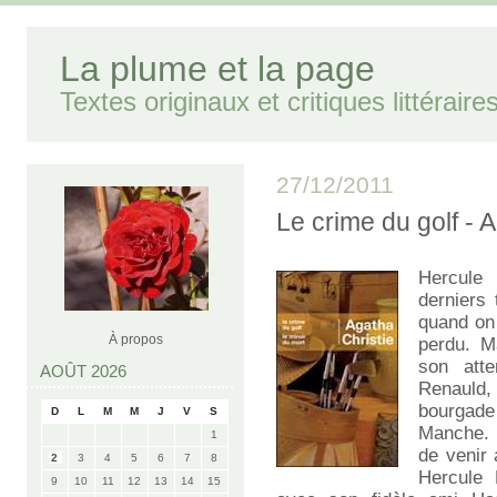
La plume et la page
Textes originaux et critiques littéraire
27/12/2011
Le crime du golf -
Hercule 
derniers
quand on
À propos
perdu. Ma
son atte
AOÛT 2026
Renauld,
bourgade 
D
L
M
M
J
V
S
Manche. 
1
de venir 
2
3
4
5
6
7
8
Hercule 
9
10
11
12
13
14
15