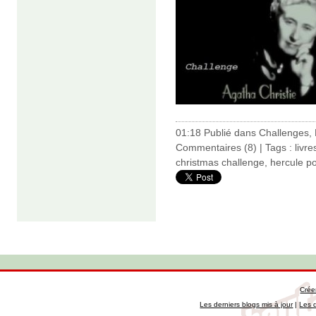
01:18 Publié dans
Challenges
,
Commentaires (8)
| Tags :
livre
christmas challenge
,
hercule po
Crée
Les derniers blogs mis à jour
|
Les 