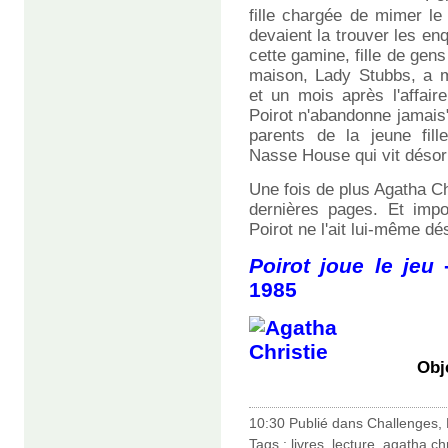
fille chargée de mimer le
devaient la trouver les en
cette gamine, fille de gens
maison, Lady Stubbs, a m
et un mois après l'affair
Poirot n'abandonne jamais"!
parents de la jeune fill
Nasse House qui vit désorm
Une fois de plus Agatha Chr
dernières pages. Et impo
Poirot ne l'ait lui-même dé
Poirot joue le jeu
1985
Obj
10:30 Publié dans
Challenges
,
Tags :
livres
,
lecture
,
agatha chr