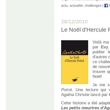
actu
,
actualité
,
challenges
|
28/12/2010
Le Noël d'Hercule 
Voilà ma
par
Evy
publier 
d'autres d
ce challe
de nouve
trouver q
Noël!
Je me s
Poirot
. Une lecture qui 
Agatha Christie lancé par
Cette histoire a été adapté
Les petits meurtres d'Ag