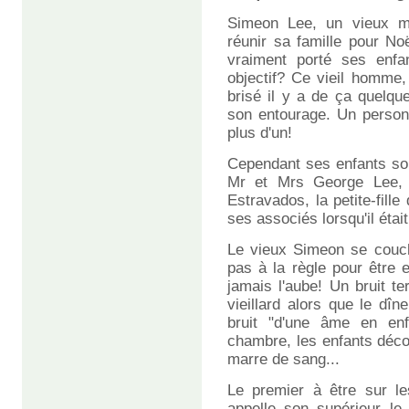
Simeon Lee, un vieux mo
réunir sa famille pour No
vraiment porté ses enf
objectif? Ce vieil homme,
brisé il y a de ça quelqu
son entourage. Un person
plus d'un!
Cependant ses enfants son
Mr et Mrs George Lee, 
Estravados, la petite-fille
ses associés lorsqu'il étai
Le vieux Simeon se couche
pas à la règle pour être e
jamais l'aube! Un bruit t
vieillard alors que le dîn
bruit "d'une âme en enfe
chambre, les enfants déc
marre de sang...
Le premier à être sur le
appelle son supérieur le