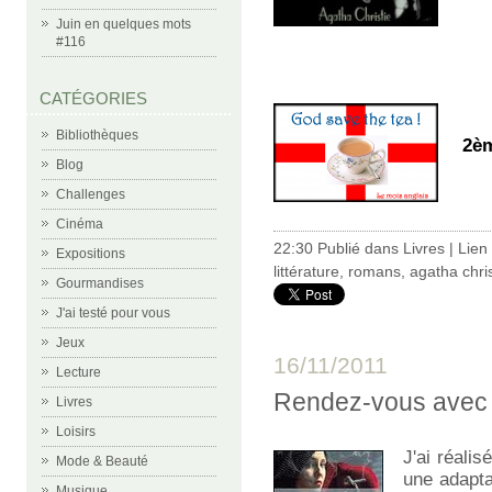
Juin en quelques mots
#116
CATÉGORIES
Bibliothèques
2èm
Blog
Challenges
Cinéma
22:30 Publié dans
Livres
|
Lien
Expositions
littérature
,
romans
,
agatha chris
Gourmandises
J'ai testé pour vous
Jeux
16/11/2011
Lecture
Rendez-vous avec 
Livres
Loisirs
J'ai réali
Mode & Beauté
une adapta
Musique