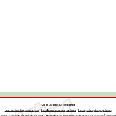
Créer un blog
sur
Hautetfort
Les derniers blogs mis à jour
|
Les dernières notes publiées
|
Les tags les plus populaires
llicite
|
Mentions légales de ce blog
|
Hautetfort
est une marque déposée de la société talkSpiri