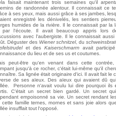
la faisait maintenant trois semaines qu'il arpenta
emins de randonnée alentour. Il connaissait ce terr
âce à ses yeux, mais aussi grâce à ses jambes, lesq
aient enregistré les dénivelés, les sentiers pierre
rges humides de la rivière. Il le connaissait par la
 par l'écoute. Il avait beaucoup appris lors 
scussions avec l'aubergiste. Il le connaissait aussi
ût. Déguster des
Wiener schnitzel
, du
schweinsbra
pfelstrudel
et des
Kaiserschmarrn
avait particip
nnaissance du lieu et de ses us et coutumes.
is peut-être qu'en venant dans cette contrée,
impant jusqu'à ce rocher, c'était lui-même qu'il cher
nnaître. Sa lignée était originaire d'ici. Il avait fait le
verse de
ses aïeux. Des aïeux qui avaient dû quit
llée. Personne n'avait voulu lui dire pourquoi ils 
rtis. C'était un secret bien gardé. Un secret qui
pendant empoisonné sa vie. Un secret rendant les
 cette famille ternes, mornes et sans joie alors qu
llée insufflait tout l'opposé.