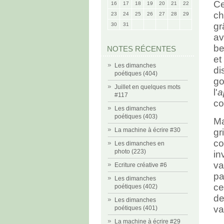
Ce
16
17
18
19
20
21
22
ch
23
24
25
26
27
28
29
gr
30
31
av
be
NOTES RÉCENTES
et
Les dimanches
di
poétiques (404)
go
Juillet en quelques mots
l'
a
#117
co
Les dimanches
poétiques (403)
Ma
La machine à écrire #30
gr
co
Les dimanches en
photo (223)
in
va
Ecriture créative #6
pa
Les dimanches
ce
poétiques (402)
de
Les dimanches
va
poétiques (401)
La machine à écrire #29