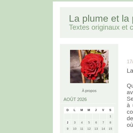
La plume et la
Textes originaux et cr
17
La
Qu
À propos
av
Se
AOÛT 2026
à 
D
L
M
M
J
V
S
co
1
de
2
3
4
5
6
7
8
où
9
10
11
12
13
14
15