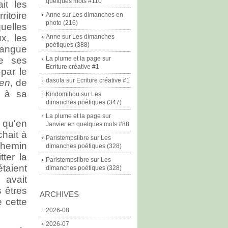
quelques mots #110
it les
itoire
Anne
sur
Les dimanches en
photo (216)
uelles
ux, les
Anne
sur
Les dimanches
poétiques (388)
 langue
de ses
La plume et la page
sur
Ecriture créative #1
 par le
dasola
sur
Ecriture créative #1
ten
, de
é à sa
Kindomihou
sur
Les
dimanches poétiques (347)
La plume et la page
sur
 qu'en
Janvier en quelques mots #88
chait à
Paristempslibre
sur
Les
 chemin
dimanches poétiques (328)
ter la
Paristempslibre
sur
Les
étaient
dimanches poétiques (328)
 avait
 êtres
ARCHIVES
e cette
2026-08
2026-07