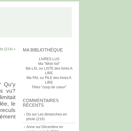
to (214) »
MA BIBLIOTHÈQUE
LIVRES LUS
Ma "Wish list"
Ma LAL ou LISTE des livres A
LIRE
Ma PAL ou PILE des livres A
LIRE
? Qu'y
Titres "coup de coeur"
is vu?
imitait
COMMENTAIRES
lée, le
RÉCENTS
 reculs
Do
sur
Les dimanches en
isément
photo (216)
Anne
sur
Décembre en