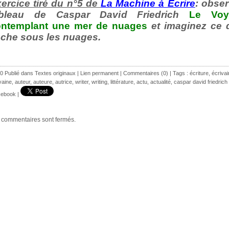
ercice tiré du n°5 de
La Machine à Ecrire
: obser
ableau de Caspar David Friedrich
Le Voy
ontemplant une mer
de nuages
et imaginez ce 
che sous les nuages.
0 Publié dans
Textes originaux
|
Lien permanent
|
Commentaires (0)
| Tags :
écriture
,
écrivai
vaine
,
auteur
,
auteure
,
autrice
,
writer
,
writing
,
littérature
,
actu
,
actualité
,
caspar david friedrich
ebook
|
 commentaires sont fermés.