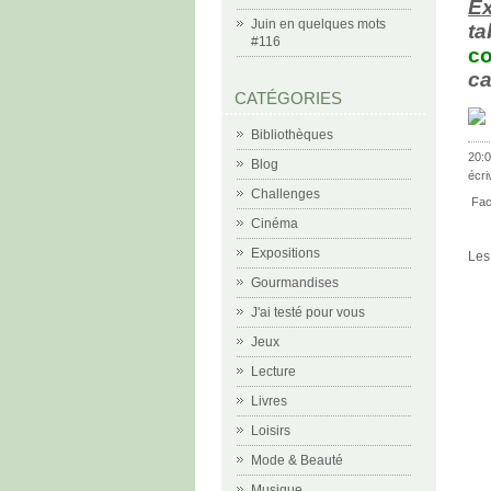
Ex
Juin en quelques mots
t
#116
c
ca
CATÉGORIES
Bibliothèques
20:0
Blog
écri
Challenges
Fac
Cinéma
Expositions
Les
Gourmandises
J'ai testé pour vous
Jeux
Lecture
Livres
Loisirs
Mode & Beauté
Musique