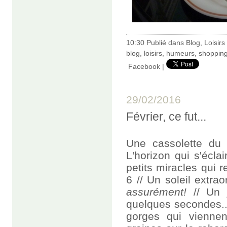
10:30 Publié dans
Blog
,
Loisirs
blog
,
loisirs
,
humeurs
,
shoppin
Facebook
|
29/02/2016
Février, ce fut...
Une cassolette du 
L'horizon qui s'écla
petits miracles qui 
6 // Un soleil extrao
assurément!
// Un j
quelques secondes..
gorges qui viennen