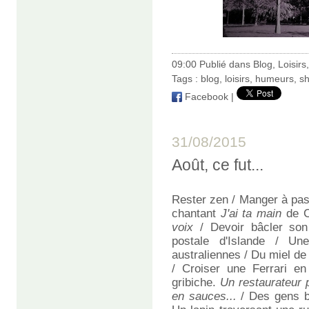
09:00 Publié dans
Blog
,
Loisirs
Tags :
blog
,
loisirs
,
humeurs
,
s
Facebook
|
31/08/2015
Août, ce fut...
Rester zen / Manger à pas 
chantant
J'ai ta main
de C
voix
/ Devoir bâcler son
postale d'Islande / Un
australiennes / Du miel de 
/ Croiser une Ferrari e
gribiche.
Un restaurateur p
en sauces...
/ Des gens bi