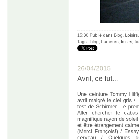
15:30 Publié dans
Blog
,
Loisirs
Tags :
blog
,
humeurs
,
loisirs
,
ta
26/04/2015
Avril, ce fut...
Une ceinture Tommy Hilfi
avril malgré le ciel gris 
test de Schirmer. Le premi
Aller chercher le cab
magnifique rayon de soleil
et être étrangement calme
(Merci François!) / Essay
cerveau / Quelques g