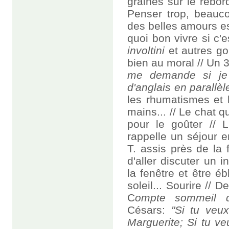
graines sur le rebor
Penser trop, beauco
des belles amours e
quoi bon vivre si c'
involtini
et autres go
bien au moral // Un 
me demande si je 
d'anglais en parallèle
les rhumatismes et 
mains... // Le chat 
pour le goûter // 
rappelle un séjour 
T. assis près de la 
d'aller discuter un i
la fenêtre et être é
soleil... Sourire //
C
ompte sommeil d
Césars:
"Si tu veu
Marguerite; Si tu v