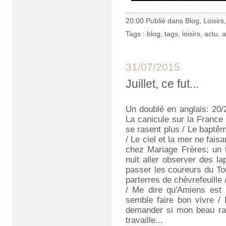
20:00 Publié dans
Blog
,
Loisirs
Tags :
blog
,
tags
,
loisirs
,
actu
,
a
31/07/2015
Juillet, ce fut...
Un doublé en anglais: 20/
La canicule sur la France 
se rasent plus / Le baptê
/ Le ciel et la mer ne fais
chez Mariage Frères; un t
nuit aller observer des l
passer les coureurs du To
parterres de chèvrefeuille 
/ Me dire qu'Amiens est u
semble faire bon vivre / 
demander si mon beau ray
travaille...