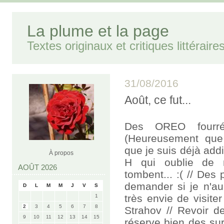
La plume et la page
Textes originaux et critiques littéraire
31/08/2016
Août, ce fut...
Des OREO fourré
(Heureusement que 
que je suis déjà addi
À propos
H qui oublie de 
AOÛT 2026
tombent... :( // Des
demander si je n'aur
D
L
M
M
J
V
S
très envie de visite
1
2
3
4
5
6
7
8
Strahov // Revoir de
9
10
11
12
13
14
15
réserve bien des sur